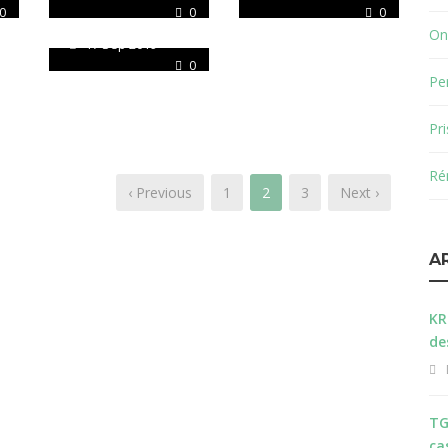
0
0
0
Dynamics_365
On
17 Sep 2019
0
Pe
Pr
Ré
‹ Previous
1
2
3
Next ›
A
KR
de
TG
ca