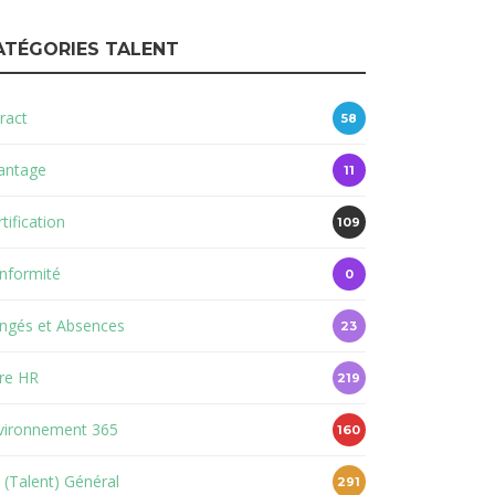
ATÉGORIES TALENT
ract
58
antage
11
tification
109
nformité
0
ngés et Absences
23
re HR
219
vironnement 365
160
 (Talent) Général
291