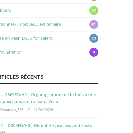
board
20
rsonnes/Employés/Gestionnaire
14
ise en Main D365 for Talent
23
munération
11
RTICLES RÉCENTS
 – D365FO/HR : Organigramme de la hiérarchie
s positions en utilisant Visio
Dynamics_365
11 Fév 2026
R – D365FO/HR : Global HR process and tests
ses.