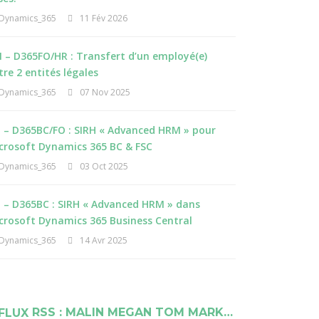
Dynamics_365
11 Fév 2026
 – D365FO/HR : Transfert d’un employé(e)
tre 2 entités légales
Dynamics_365
07 Nov 2025
I – D365BC/FO : SIRH « Advanced HRM » pour
crosoft Dynamics 365 BC & FSC
Dynamics_365
03 Oct 2025
I – D365BC : SIRH « Advanced HRM » dans
crosoft Dynamics 365 Business Central
Dynamics_365
14 Avr 2025
RSS : MALIN MEGAN TOM MARK…