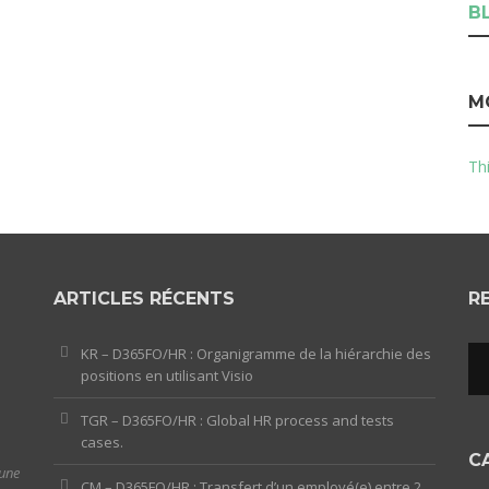
B
M
Thi
ARTICLES RÉCENTS
R
KR – D365FO/HR : Organigramme de la hiérarchie des
positions en utilisant Visio
TGR – D365FO/HR : Global HR process and tests
cases.
C
 une
CM – D365FO/HR : Transfert d’un employé(e) entre 2