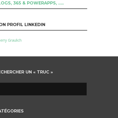
LOGS, 365 & POWERAPPS, …..
ON PROFIL LINKEDIN
erry Graulich
ECHERCHER UN « TRUC »
ATÉGORIES