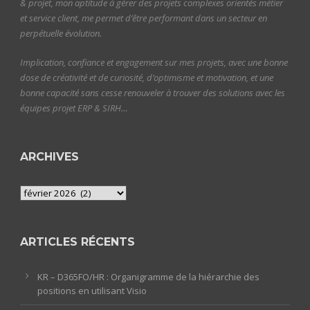
& projet, mon aptitude à gérer des projets complexes orientés métier
et service client, me permet d’être performant dans un secteur en
perpétuelle évolution.
Implication, confiance et engagement sur mes projets, avec une bonne
dose de créativité et de curiosité, d’optimisme et motivation, et une
bonne capacité sans cesse renouveler à trouver des solutions avec les
équipes projet ERP & SIRH…
ARCHIVES
Archives
ARTICLES RÉCENTS
KR – D365FO/HR : Organigramme de la hiérarchie des
positions en utilisant Visio