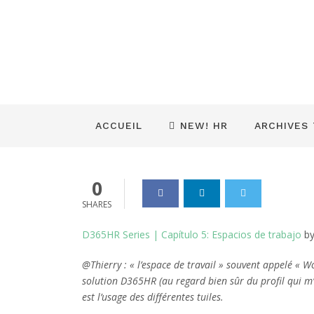
AIU – Série D
travail
Dynamics_365
21 Août 2020
0
ACCUEIL
NEW! HR
ARCHIVES
0
SHARES
D365HR Series | Capítulo 5: Espacios de trabajo
b
@Thierry : « l’espace de travail » souvent appelé « 
solution D365HR (au regard bien sûr du profil qui m’a
est l’usage des différentes tuiles.