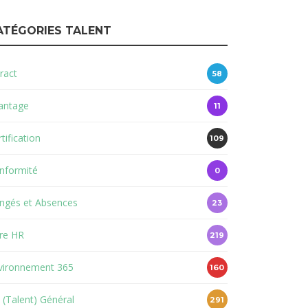
ATÉGORIES TALENT
ract
58
antage
11
tification
109
nformité
0
ngés et Absences
23
re HR
219
vironnement 365
160
 (Talent) Général
291