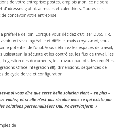
ions de votre entreprise: postes, emplois (non, ce ne sont
t d’adresses global, adresses et calendriers. Toutes ces
 de concevoir votre entreprise.
t ma préférée de loin. Lorsque vous décidez d’utiliser D365 HR,
 avoir un travail agréable et difficile, mais croyez-moi, vous
 le potentiel de l’outil. Vous définirez les espaces de travail,
s utilisateur, la sécurité et les contrôles, les flux de travail, les
s, la gestion des documents, les travaux par lots, les requêtes,
rations Office Integration (!!!), dimensions, séquences de
s de cycle de vie et configuration.
ez-moi vous dire que cette belle solution vient – en plus –
s voulez, et si elle n’est pas résolue avec ce qui existe par
 des solutions personnalisées? Oui, PowerPlatform
⚡️
mples de