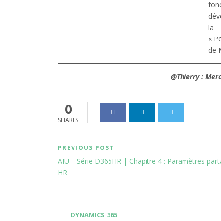
fonc
dév
la
« P
de 
@Thierry : Merc
0
SHARES
PREVIOUS POST
AIU – Série D365HR | Chapitre 4 : Paramètres par
HR
DYNAMICS_365