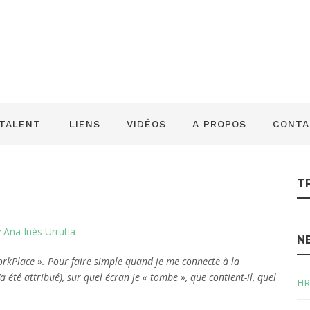
365HR | Chapitre 
 TALENT
LIENS
VIDÉOS
A PROPOS
CONTA
T
y
Ana Inés Urrutia
N
WorkPlace ». Pour faire simple quand je me connecte à la
 été attribué), sur quel écran je « tombe », que contient-il, quel
HR