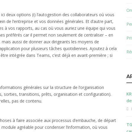
On
 ici deux options (i) l’autogestion des collaborateurs où vous
in de l’entreprise et vos données générales. Et d’autre part,
Pe
ives à vos rapports, au cas où vous auriez une équipe qui vous
es préférés car il permet non seulement de centraliser – en
Pr
s, mais aussi de donner aux dirigeants les moyens de
 l’application pour plusieurs tâches quotidiennes. Ajoutez à cela
Ré
 être intégrée dans Teams, c’est déjà en avant-première ; si
A
formations générales sur la structure de l’organisation
KR
sorties, transitions, prêts, organisation et configuration).
de
urelles, pas de contenu.
choses à faire associée aux processus d’embauche, de départ
TG
t un module agréable pour condenser l’information, où vous
ca