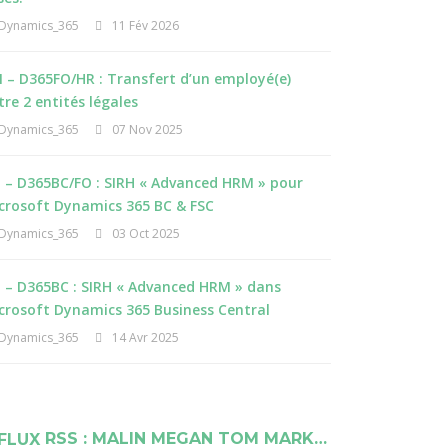
Dynamics_365
11 Fév 2026
 – D365FO/HR : Transfert d’un employé(e)
tre 2 entités légales
Dynamics_365
07 Nov 2025
I – D365BC/FO : SIRH « Advanced HRM » pour
crosoft Dynamics 365 BC & FSC
Dynamics_365
03 Oct 2025
I – D365BC : SIRH « Advanced HRM » dans
crosoft Dynamics 365 Business Central
Dynamics_365
14 Avr 2025
RSS : MALIN MEGAN TOM MARK…