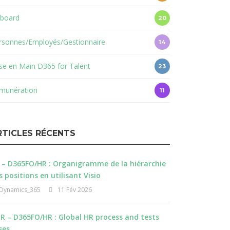
board
20
rsonnes/Employés/Gestionnaire
14
ise en Main D365 for Talent
23
munération
11
RTICLES RÉCENTS
 – D365FO/HR : Organigramme de la hiérarchie
s positions en utilisant Visio
Dynamics_365
11 Fév 2026
R – D365FO/HR : Global HR process and tests
ses.