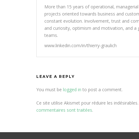
More than 15 years of operational, managerial
projects oriented towards business and customer
constant evolution. Involvement, trust and com
and curiosity, optimism and motivation, and a g
teams.
www.linkedin.com/in/thierry-graulich
LEAVE A REPLY
You must be
logged in
to post a comment.
Ce site utilise Akismet pour réduire les indésirables
commentaires sont traitées
.