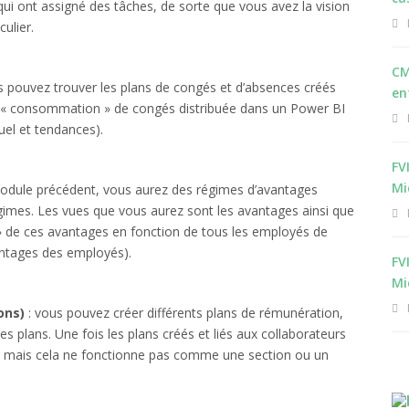
qui ont assigné des tâches, de sorte que vous avez la vision
ulier.
CM
 pouvez trouver les plans de congés et d’absences créés
en
 la « consommation » de congés distribuée dans un Power BI
uel et tendances).
FV
Mi
module précédent, vous aurez des régimes d’avantages
égimes. Les vues que vous aurez sont les avantages ainsi que
 de ces avantages en fonction de tous les employés de
vantages des employés).
FV
Mi
ons)
: vous pouvez créer différents plans de rémunération,
 ces plans. Une fois les plans créés et liés aux collaborateurs
s mais cela ne fonctionne pas comme une section ou un