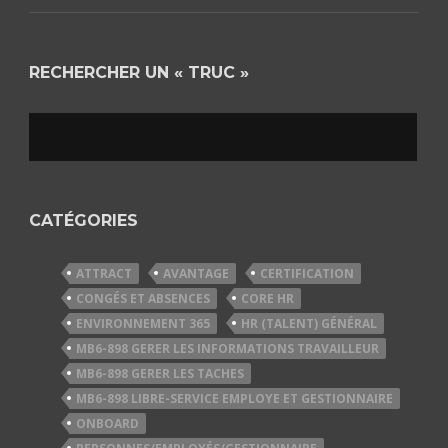
RECHERCHER UN « TRUC »
CATÉGORIES
ATTRACT
AVANTAGE
CERTIFICATION
CONGÉS ET ABSENCES
CORE HR
ENVIRONNEMENT 365
HR (TALENT) GÉNÉRAL
MB6-898 GERER LES INFORMATIONS TRAVAILLEUR
MB6-898 GERER LES TACHES
MB6-898 LIBRE-SERVICE EMPLOYE ET GESTIONNAIRE
ONBOARD