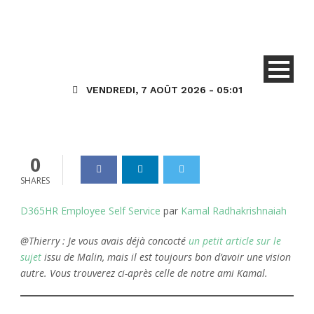
Core HR
HR (Talent) Général
D365HR : Libre-Services des
employés…
VENDREDI, 7 AOÛT 2026 - 05:01
Dynamics_365
11 Août 2020
0
0
SHARES
D365HR Employee Self Service
par
Kamal Radhakrishnaiah
@Thierry : Je vous avais déjà concocté
un petit article sur le
sujet
issu de Malin, mais il est toujours bon d’avoir une vision
autre. Vous trouverez ci-après celle de notre ami Kamal.