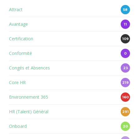
Attract
58
Avantage
11
Certification
109
Conformité
0
Congés et Absences
23
Core HR
219
Environnement 365
160
HR (Talent) Général
291
Onboard
20