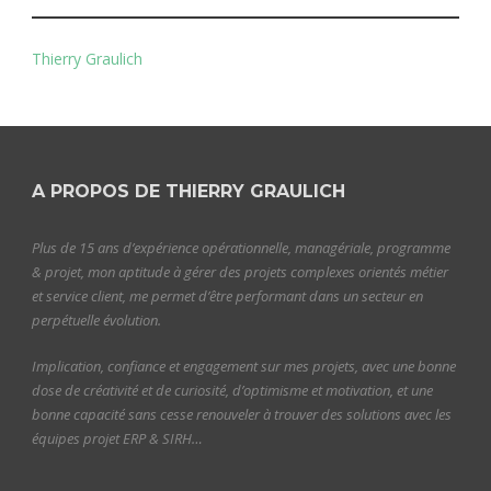
Thierry Graulich
A PROPOS DE THIERRY GRAULICH
Plus de 15 ans d’expérience opérationnelle, managériale, programme
& projet, mon aptitude à gérer des projets complexes orientés métier
et service client, me permet d’être performant dans un secteur en
perpétuelle évolution.
Implication, confiance et engagement sur mes projets, avec une bonne
dose de créativité et de curiosité, d’optimisme et motivation, et une
bonne capacité sans cesse renouveler à trouver des solutions avec les
équipes projet ERP & SIRH…