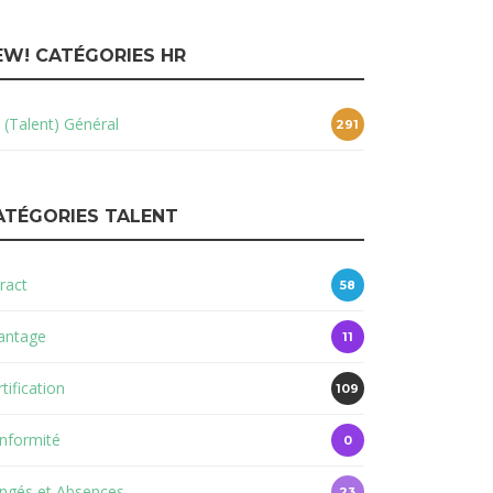
EW! CATÉGORIES HR
 (Talent) Général
291
ATÉGORIES TALENT
ract
58
antage
11
tification
109
nformité
0
ngés et Absences
23