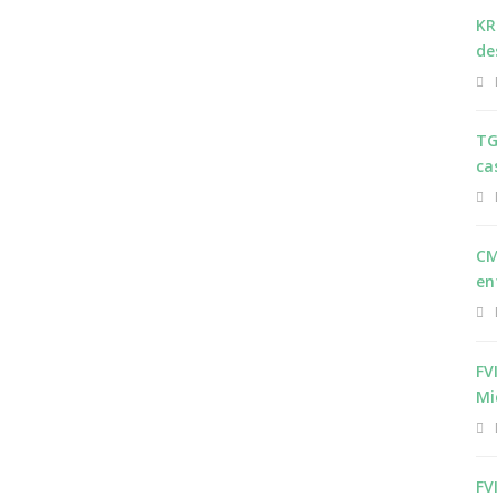
KR
de
TG
ca
CM
en
FV
Mi
FV