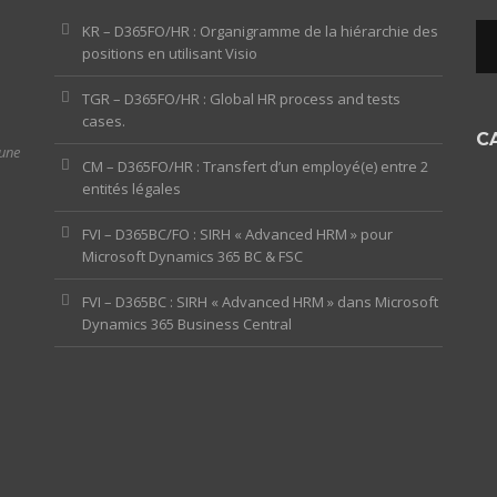
KR – D365FO/HR : Organigramme de la hiérarchie des
positions en utilisant Visio
TGR – D365FO/HR : Global HR process and tests
cases.
C
 une
CM – D365FO/HR : Transfert d’un employé(e) entre 2
entités légales
FVI – D365BC/FO : SIRH « Advanced HRM » pour
Microsoft Dynamics 365 BC & FSC
FVI – D365BC : SIRH « Advanced HRM » dans Microsoft
Dynamics 365 Business Central