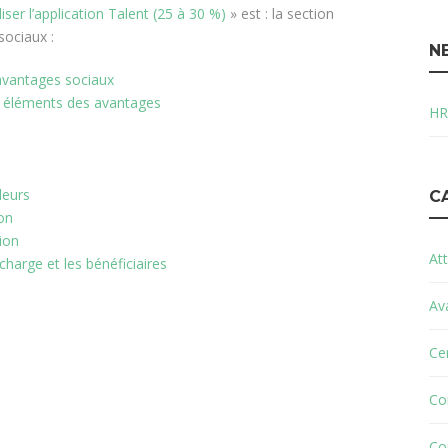
liser l’application Talent (25 à 30 %)
» est : la section
sociaux :
N
 avantages sociaux
es éléments des avantages
HR
lleurs
C
ion
tion
Att
harge et les bénéficiaires
Av
Cer
Co
Co