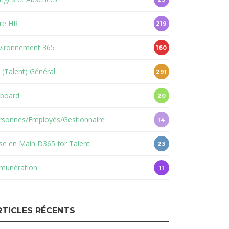
re HR
219
vironnement 365
160
 (Talent) Général
291
board
20
rsonnes/Employés/Gestionnaire
14
ise en Main D365 for Talent
23
munération
11
RTICLES RÉCENTS