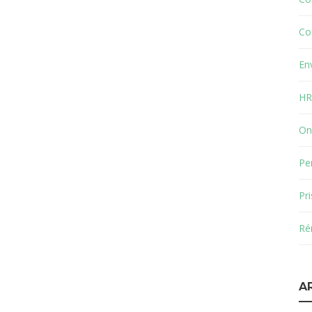
Co
En
HR
On
Pe
Pr
Ré
A