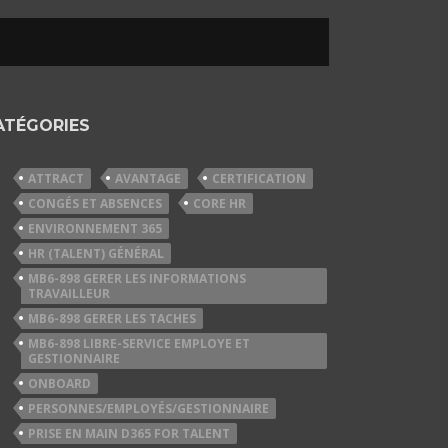
ATÉGORIES
ATTRACT
AVANTAGE
CERTIFICATION
CONGÉS ET ABSENCES
CORE HR
ENVIRONNEMENT 365
HR (TALENT) GÉNÉRAL
MB6-898 GERER LES INFORMATIONS
TRAVAILLEUR
MB6-898 GERER LES TACHES
MB6-898 LIBRE-SERVICE EMPLOYE ET
GESTIONNAIRE
ONBOARD
PERSONNES/EMPLOYÉS/GESTIONNAIRE
PRISE EN MAIN D365 FOR TALENT