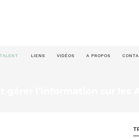
 TALENT
LIENS
VIDÉOS
A PROPOS
CONTA
 gérer l’information sur les 
T