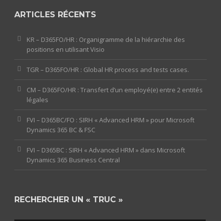
ARTICLES RÉCENTS
KR – D365FO/HR : Organigramme de la hiérarchie des
positions en utilisant Visio
TGR – D365FO/HR : Global HR process and tests cases.
CM – D365FO/HR : Transfert d’un employé(e) entre 2 entités
légales
FVI – D365BC/FO : SIRH « Advanced HRM » pour Microsoft
Dynamics 365 BC & FSC
FVI – D365BC : SIRH « Advanced HRM » dans Microsoft
Dynamics 365 Business Central
RECHERCHER UN « TRUC »