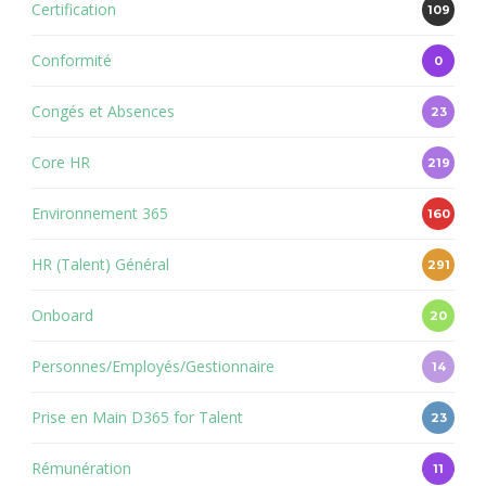
Certification
109
Conformité
0
Congés et Absences
23
Core HR
219
Environnement 365
160
HR (Talent) Général
291
Onboard
20
Personnes/Employés/Gestionnaire
14
Prise en Main D365 for Talent
23
Rémunération
11