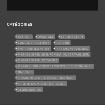
CATÉGORIES
ATTRACT
AVANTAGE
CERTIFICATION
CONGÉS ET ABSENCES
CORE HR
ENVIRONNEMENT 365
HR (TALENT) GÉNÉRAL
MB6-898 GERER LES INFORMATIONS TRAVAILLEUR
MB6-898 GERER LES TACHES
MB6-898 LIBRE-SERVICE EMPLOYE ET GESTIONNAIRE
ONBOARD
PERSONNES/EMPLOYÉS/GESTIONNAIRE
PRISE EN MAIN D365 FOR TALENT
RÉMUNÉRATION