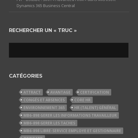
Dynamics 365 Business Central
RECHERCHER UN « TRUC »
CATÉGORIES
ATTRACT
AVANTAGE
CERTIFICATION
CONGÉS ET ABSENCES
CORE HR
ENVIRONNEMENT 365
HR (TALENT) GÉNÉRAL
MB6-898 GERER LES INFORMATIONS TRAVAILLEUR
MB6-898 GERER LES TACHES
MB6-898 LIBRE-SERVICE EMPLOYE ET GESTIONNAIRE