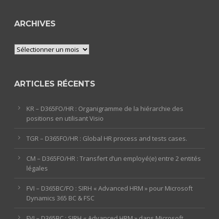
ARCHIVES
Archives
ARTICLES RÉCENTS
KR – D365FO/HR : Organigramme de la hiérarchie des
positions en utilisant Visio
TGR – D365FO/HR : Global HR process and tests cases.
CM – D365FO/HR : Transfert d’un employé(e) entre 2 entités
légales
FVI – D365BC/FO : SIRH « Advanced HRM » pour Microsoft
Dynamics 365 BC & FSC
FVI – D365BC : SIRH « Advanced HRM » dans Microsoft