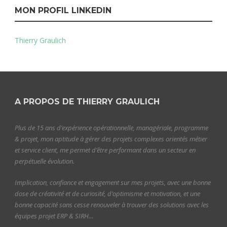
MON PROFIL LINKEDIN
Thierry Graulich
A PROPOS DE THIERRY GRAULICH
Plus de 15 ans d’expérience opérationnelle, managériale, programme
& projet, mon aptitude à gérer des projets complexes orientés métier
et service client, me permet d’être performant dans un secteur en
perpétuelle évolution.
Implication, confiance et engagement sur mes projets, avec une bonne
dose de créativité et de curiosité, d’optimisme et motivation, et une
bonne capacité sans cesse renouveler à trouver des solutions avec les
équipes projet ERP & SIRH…