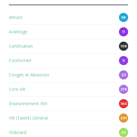
Attract
58
Avantage
11
Certification
109
Conformité
0
Congés et Absences
23
Core HR
219
Environnement 365
160
HR (Talent) Général
291
Onboard
20