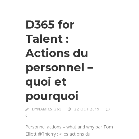
D365 for
Talent :
Actions du
personnel –
quoi et
pourquoi
DYNAMICS_365
22 OCT 2019
0
Personnel actions – what and why par Tom
Elliott @Thierry : « les actions du