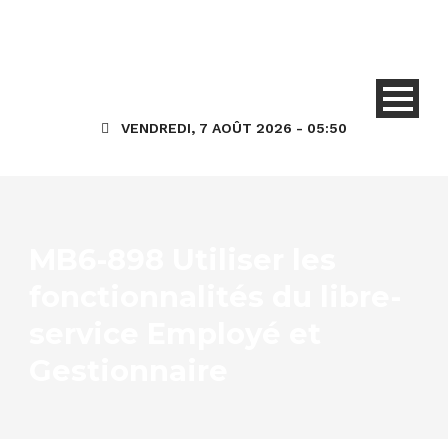
VENDREDI, 7 AOÛT 2026 - 05:50
MB6-898 Utiliser les
fonctionnalités du libre-
service Employé et
Gestionnaire
Congés et Absences
HR (Talent) Général