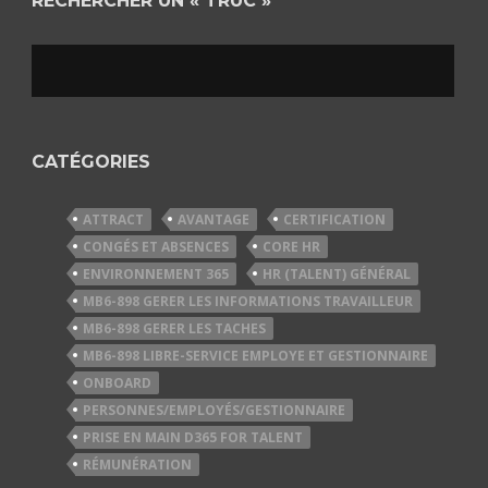
RECHERCHER UN « TRUC »
CATÉGORIES
ATTRACT
AVANTAGE
CERTIFICATION
CONGÉS ET ABSENCES
CORE HR
ENVIRONNEMENT 365
HR (TALENT) GÉNÉRAL
MB6-898 GERER LES INFORMATIONS TRAVAILLEUR
MB6-898 GERER LES TACHES
MB6-898 LIBRE-SERVICE EMPLOYE ET GESTIONNAIRE
ONBOARD
PERSONNES/EMPLOYÉS/GESTIONNAIRE
PRISE EN MAIN D365 FOR TALENT
RÉMUNÉRATION