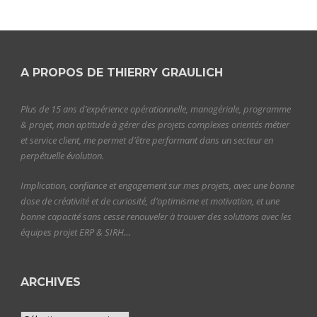
A PROPOS DE THIERRY GRAULICH
Plus de 15 ans d’expérience opérationnelle, managériale, programme
& projet, mon aptitude à gérer des projets complexes orientés métier
et service client, me permet d’être performant dans un secteur en
perpétuelle évolution.
Implication, confiance et engagement sur mes projets, avec une bonne
dose de créativité et de curiosité, d’optimisme et motivation, et une
bonne capacité sans cesse renouveler à trouver des solutions avec les
équipes projet ERP & SIRH…
ARCHIVES