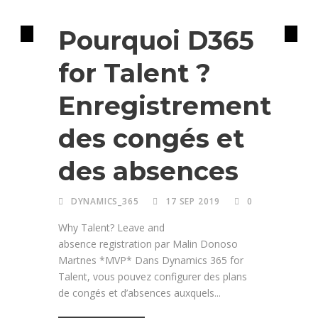
MB6-898 Libre-service employe et gestionnaire
Pourquoi D365
for Talent ?
Enregistrement
des congés et
des absences
DYNAMICS_365
17 SEP 2019
0
Why Talent? Leave and
absence registration par Malin Donoso
Martnes *MVP* Dans Dynamics 365 for
Talent, vous pouvez configurer des plans
de congés et d’absences auxquels...