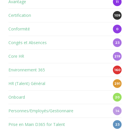
Avantage
11
Certification
109
Conformité
0
Congés et Absences
23
Core HR
219
Environnement 365
160
HR (Talent) Général
291
Onboard
20
Personnes/Employés/Gestionnaire
14
Prise en Main D365 for Talent
23