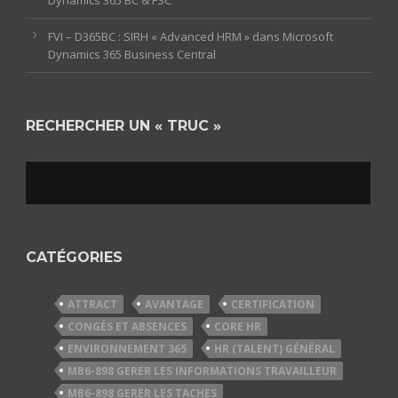
Dynamics 365 BC & FSC
FVI – D365BC : SIRH « Advanced HRM » dans Microsoft
Dynamics 365 Business Central
RECHERCHER UN « TRUC »
CATÉGORIES
ATTRACT
AVANTAGE
CERTIFICATION
CONGÉS ET ABSENCES
CORE HR
ENVIRONNEMENT 365
HR (TALENT) GÉNÉRAL
MB6-898 GERER LES INFORMATIONS TRAVAILLEUR
MB6-898 GERER LES TACHES