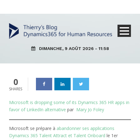
certaines de ses applications
Dynamics 365 for Talent HR
au profit de l’alternative
LinkedIn
DIMANCHE, 9 AOÛT 2026 - 11:58
Dynamics_365
07 Déc 2019
0
0
SHARES
Microsoft is dropping some of its Dynamics 365 HR apps in
favor of LinkedIn alternative
par
Mary Jo Foley
Microsoft se prépare à
abandonner ses applications
Dynamics 365 Talent Attract et Talent Onboard
le 1er