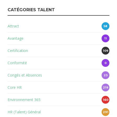
CATÉGORIES TALENT
Attract
58
Avantage
11
Certification
109
Conformité
0
Congés et Absences
23
Core HR
219
Environnement 365
160
HR (Talent) Général
291