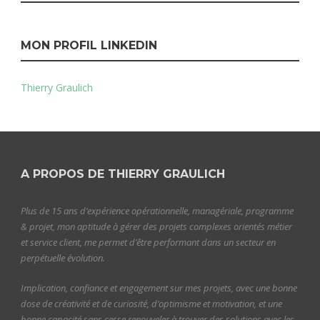
MON PROFIL LINKEDIN
Thierry Graulich
A PROPOS DE THIERRY GRAULICH
Plus de 15 ans d’expérience opérationnelle, managériale, programme
& projet, mon aptitude à gérer des projets complexes orientés métier
et service client, me permet d’être performant dans un secteur en
perpétuelle évolution.
Implication, confiance et engagement sur mes projets, avec une bonne
dose de créativité et de curiosité, d’optimisme et motivation, et une
bonne capacité sans cesse renouveler à trouver des solutions avec les