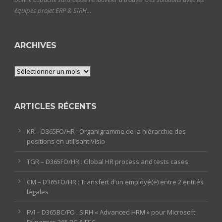
équipes projet ERP & SIRH…
ARCHIVES
Archives
ARTICLES RÉCENTS
KR – D365FO/HR : Organigramme de la hiérarchie des
positions en utilisant Visio
TGR – D365FO/HR : Global HR process and tests cases.
CM – D365FO/HR : Transfert d’un employé(e) entre 2 entités
légales
FVI – D365BC/FO : SIRH « Advanced HRM » pour Microsoft