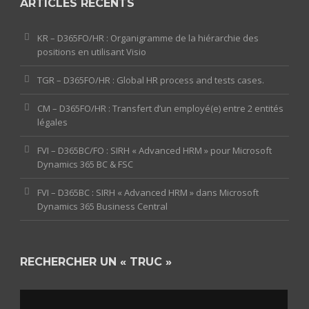
ARTICLES RÉCENTS
KR – D365FO/HR : Organigramme de la hiérarchie des
positions en utilisant Visio
TGR – D365FO/HR : Global HR process and tests cases.
CM – D365FO/HR : Transfert d’un employé(e) entre 2 entités
légales
FVI – D365BC/FO : SIRH « Advanced HRM » pour Microsoft
Dynamics 365 BC & FSC
FVI – D365BC : SIRH « Advanced HRM » dans Microsoft
Dynamics 365 Business Central
RECHERCHER UN « TRUC »