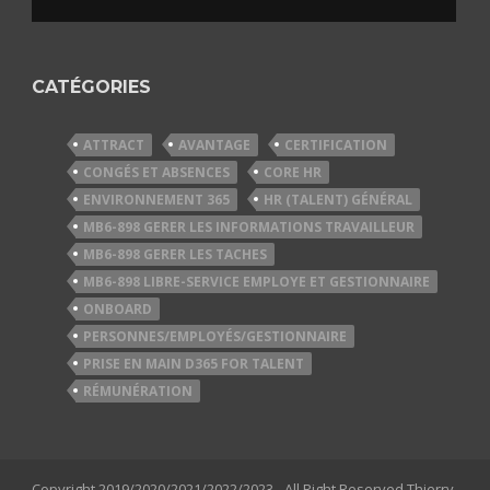
CATÉGORIES
ATTRACT
AVANTAGE
CERTIFICATION
CONGÉS ET ABSENCES
CORE HR
ENVIRONNEMENT 365
HR (TALENT) GÉNÉRAL
MB6-898 GERER LES INFORMATIONS TRAVAILLEUR
MB6-898 GERER LES TACHES
MB6-898 LIBRE-SERVICE EMPLOYE ET GESTIONNAIRE
ONBOARD
PERSONNES/EMPLOYÉS/GESTIONNAIRE
PRISE EN MAIN D365 FOR TALENT
RÉMUNÉRATION
Copyright 2019/2020/2021/2022/2023 - All Right Reserved Thierry