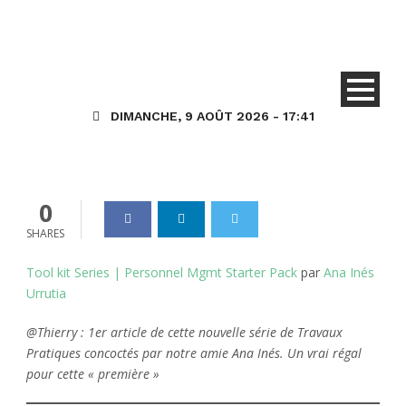
AIU – D365HT Kit : Pack de
démarrage de la Gestion du
Personnel
DIMANCHE, 9 AOÛT 2026 - 17:41
Dynamics_365
11 Jan 2021
0
0
SHARES
Tool kit Series | Personnel Mgmt Starter Pack
par
Ana Inés
Urrutia
@Thierry : 1er article de cette nouvelle série de Travaux
Pratiques concoctés par notre amie Ana Inés. Un vrai régal
pour cette « première »