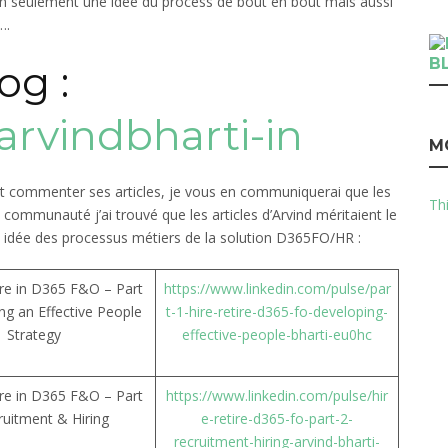
non seulement une idée du process de bout en bout mais aussi
….
B
og :
arvindbharti-in
M
 et commenter ses articles, je vous en communiquerai que les
Thi
a communauté j’ai trouvé que les articles d’Arvind méritaient le
e idée des processus métiers de la solution D365FO/HR :
ire in D365 F&O – Part
https://www.linkedin.com/pulse/par
ng an Effective People
t-1-hire-retire-d365-fo-developing-
Strategy
effective-people-bharti-eu0hc
ire in D365 F&O – Part
https://www.linkedin.com/pulse/hir
ruitment & Hiring
e-retire-d365-fo-part-2-
recruitment-hiring-arvind-bharti-