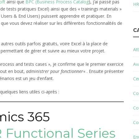
oft
ainsi que
BPC (Business Process Catalog
), j’ai passé pas
HR
e tests pratiques Excel) ainsi que des « trainings materials »
 Users & End Users) puissent apprendre et pratiquer. En
que vous devez réaliser sur les différentes fonctionnalités de
C
autres outils parfois gratuits, voire Excel à la place de
Att
 permettant de gérer et suivre au mieux votre projet.
process and tests cases », je confirme que le premier exercice
Av
bout en bout,
administrer pour fonctionner
« . Ensuite présenter
énarios est un jeu d’enfant.
Cer
uelques liens utiles ci-après :
Co
Co
mics 365
Co
 Functional Series
En