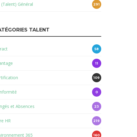
 (Talent) Général
291
ATÉGORIES TALENT
ract
58
antage
11
tification
109
nformité
0
ngés et Absences
23
re HR
219
vironnement 365
160