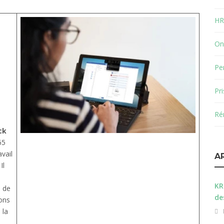
HR
On
Pe
Pr
Ré
ck
65
vail
A
Il
KR
s de
de
ons
 la