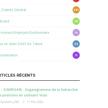
 (Talent) Général
291
board
20
rsonnes/Employés/Gestionnaire
14
ise en Main D365 for Talent
23
munération
11
RTICLES RÉCENTS
 – D365FO/HR : Organigramme de la hiérarchie
s positions en utilisant Visio
Dynamics_365
11 Fév 2026