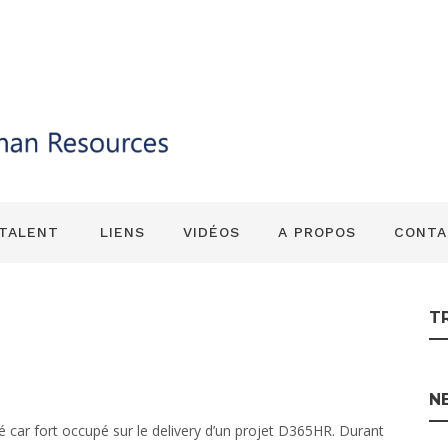
/HR : Global HR 
 TALENT
LIENS
VIDÉOS
A PROPOS
CONTA
T
N
é car fort occupé sur le delivery d’un projet D365HR. Durant