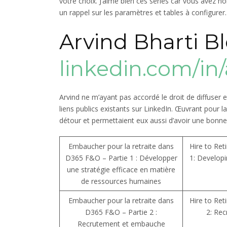
votre choix. J’aime bien ces séries car vous avez 
un rappel sur les paramètres et tables à configurer
Arvind Bharti Bl
linkedin.com/in/
Arvind ne m’ayant pas accordé le droit de diffuser
liens publics existants sur LinkedIn. Œuvrant pour l
détour et permettaient eux aussi d’avoir une bonn
Embaucher pour la retraite dans
Hire to Ret
D365 F&O – Partie 1 : Développer
1: Developi
une stratégie efficace en matière
de ressources humaines
Embaucher pour la retraite dans
Hire to Ret
D365 F&O – Partie 2 :
2: Rec
Recrutement et embauche