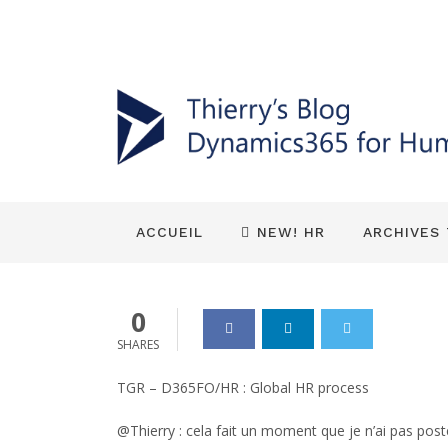
HR (Talent) Général
TGR – D365FO
tests cases.
Dynamics_365
11 Fév 2026
0
ACCUEIL
NEW! HR
ARCHIVES
0
SHARES
TGR – D365FO/HR : Global HR process
@Thierry : cela fait un moment que je n’ai pas post