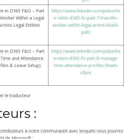
ire in D365 F&O – Part
https://www.linkedin.com/pulse/hir
 Worker Within a Legal
e-retire-d365-fo-part-7-transfer-
Across Legal Entities
worker-within-legal-arvind-bharti-
pxifc
ire in D365 F&O – Part
https://www.linkedin.com/pulse/hir
 Time and Attendance
e-retire-d365-fo-part-8-manage-
files & Leave Setup)
time-attendance-profiles-bharti-
ufpnc
er le traducteur
eurs :
contributeurs à notre communauté avec lesquels vous pourrez
RH de Microsoft :