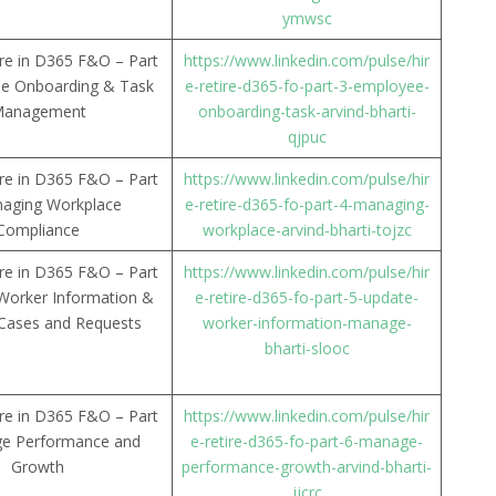
ymwsc
ire in D365 F&O – Part
https://www.linkedin.com/pulse/hir
ee Onboarding & Task
e-retire-d365-fo-part-3-employee-
anagement
onboarding-task-arvind-bharti-
qjpuc
ire in D365 F&O – Part
https://www.linkedin.com/pulse/hir
naging Workplace
e-retire-d365-fo-part-4-managing-
Compliance
workplace-arvind-bharti-tojzc
ire in D365 F&O – Part
https://www.linkedin.com/pulse/hir
Worker Information &
e-retire-d365-fo-part-5-update-
Cases and Requests
worker-information-manage-
bharti-slooc
ire in D365 F&O – Part
https://www.linkedin.com/pulse/hir
ge Performance and
e-retire-d365-fo-part-6-manage-
Growth
performance-growth-arvind-bharti-
jjcrc