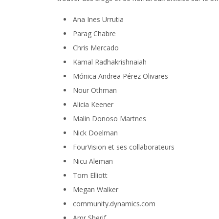
Ana Ines Urrutia
Parag Chabre
Chris Mercado
Kamal Radhakrishnaiah
Mónica Andrea Pérez Olivares
Nour Othman
Alicia Keener
Malin Donoso Martnes
Nick Doelman
FourVision et ses collaborateurs
Nicu Aleman
Tom Elliott
Megan Walker
community.dynamics.com
Amr Sherif