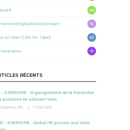
board
20
rsonnes/Employés/Gestionnaire
14
ise en Main D365 for Talent
23
munération
11
RTICLES RÉCENTS
 – D365FO/HR : Organigramme de la hiérarchie
s positions en utilisant Visio
Dynamics_365
11 Fév 2026
R – D365FO/HR : Global HR process and tests
ses.