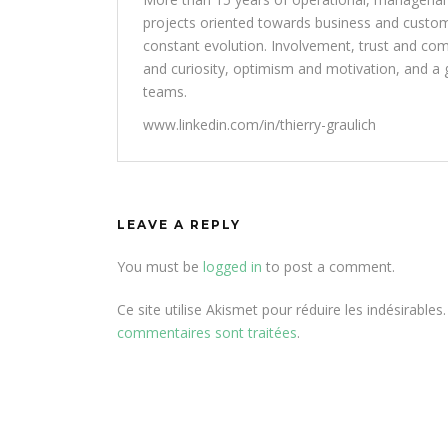
projects oriented towards business and customer
constant evolution. Involvement, trust and com
and curiosity, optimism and motivation, and a g
teams.
www.linkedin.com/in/thierry-graulich
LEAVE A REPLY
You must be
logged in
to post a comment.
Ce site utilise Akismet pour réduire les indésirables
commentaires sont traitées
.