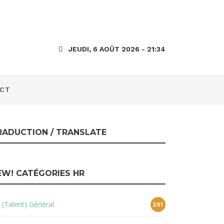
vice Employé
JEUDI, 6 AOÛT 2026 - 21:34
CT
RADUCTION / TRANSLATE
EW! CATÉGORIES HR
 (Talent) Général
291