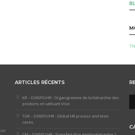
B
M
Thi
ARTICLES RÉCENTS
R
KR – D365FO/HR : Organigramme de la hiérarchie des
positions en utilisant Visio
TGR – D365FO/HR : Global HR process and tests
cases.
C
 une
CM – D365FO/HR : Transfert d’un employé(e) entre 2