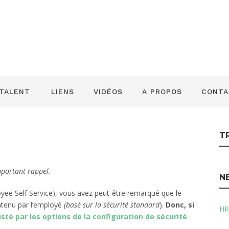
tion du Libre Ser
 TALENT
LIENS
VIDÉOS
A PROPOS
CONTA
T
mportant rappel.
N
loyee Self Service), vous avez peut-être remarqué que le
ntenu par l’employé
(basé sur la sécurité standard
).
Donc, si
HR
usté par les options de la configuration de sécurité
.