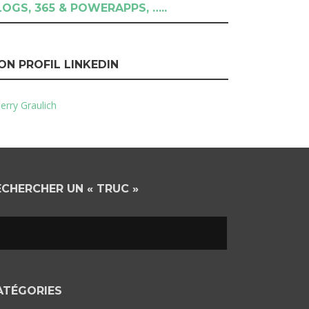
LOGS, 365 & POWERAPPS, …..
ON PROFIL LINKEDIN
erry Graulich
ECHERCHER UN « TRUC »
ATÉGORIES