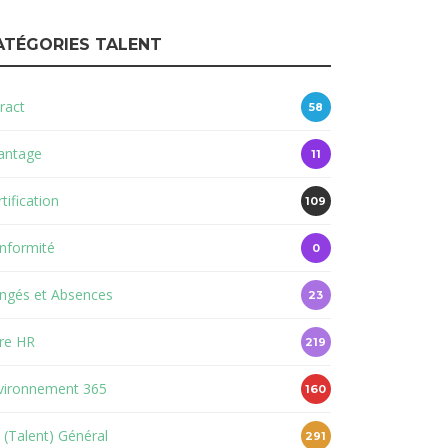
ATÉGORIES TALENT
ract
58
antage
11
tification
109
nformité
0
ngés et Absences
23
re HR
219
vironnement 365
160
 (Talent) Général
291