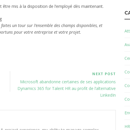
t être mis à la disposition de l’employé dès maintenant.
C
, faites un tour sur l’ensemble des champs disponibles, et
Att
ortuns pour votre entreprise et votre projet.
Av
Cer
Co
NEXT POST
Microsoft abandonne certaines de ses applications
Co
Dynamics 365 for Talent HR au profit de l’alternative
LinkedIn
Co
En
HR
 & project experience, my ability to manage complex