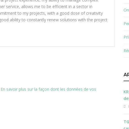
 service, allows me to be efficient in a sector in
On
mitment to my projects, with a good dose of creativity
ood ability to constantly renew solutions with the project
Pe
Pr
Ré
A
.
En savoir plus sur la façon dont les données de vos
KR
de
TG
ca