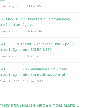
Dynamics_365
11 Fév 2026
 – D365FO/HR : Transfert d’un employé(e)
tre 2 entités légales
Dynamics_365
07 Nov 2025
I – D365BC/FO : SIRH « Advanced HRM » pour
crosoft Dynamics 365 BC & FSC
Dynamics_365
03 Oct 2025
I – D365BC : SIRH « Advanced HRM » dans
crosoft Dynamics 365 Business Central
Dynamics_365
14 Avr 2025
RSS : MALIN MEGAN TOM MARK…