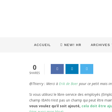
Personnalisa
(ESS) – IBAN
Dynamics_365
04 Nov 2019
0
ACCUEIL
NEW! HR
ARCHIVES
0
SHARES
@Thierry : Merci à
Erik de Boer
pour ce petit mais i
Si vous utilisez le libre-service des employés (Emp
champ IBAN n’est pas un champ qui peut être mai
vous voulez qu’il soit ajouté,
cela doit être aj
(Voir aussi mon blog)