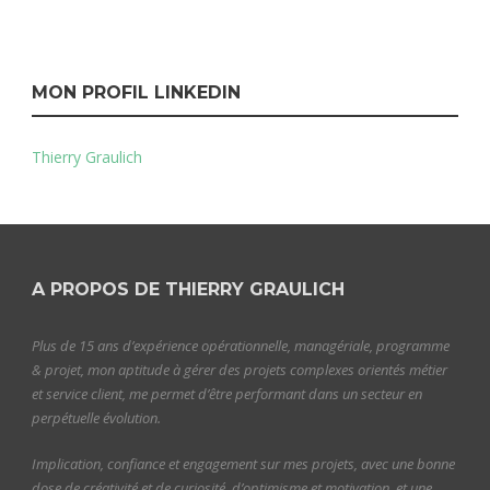
MON PROFIL LINKEDIN
Thierry Graulich
A PROPOS DE THIERRY GRAULICH
Plus de 15 ans d’expérience opérationnelle, managériale, programme
& projet, mon aptitude à gérer des projets complexes orientés métier
et service client, me permet d’être performant dans un secteur en
perpétuelle évolution.
Implication, confiance et engagement sur mes projets, avec une bonne
dose de créativité et de curiosité, d’optimisme et motivation, et une