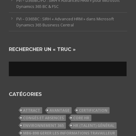
FVI – D365BC/FO : SIRH « Advanced HRM » pour Microsoft
Dynamics 365 BC & FSC
FVI – D365BC : SIRH « Advanced HRM » dans Microsoft
Dynamics 365 Business Central
RECHERCHER UN « TRUC »
CATÉGORIES
ATTRACT
AVANTAGE
CERTIFICATION
CONGÉS ET ABSENCES
CORE HR
ENVIRONNEMENT 365
HR (TALENT) GÉNÉRAL
MB6-898 GERER LES INFORMATIONS TRAVAILLEUR