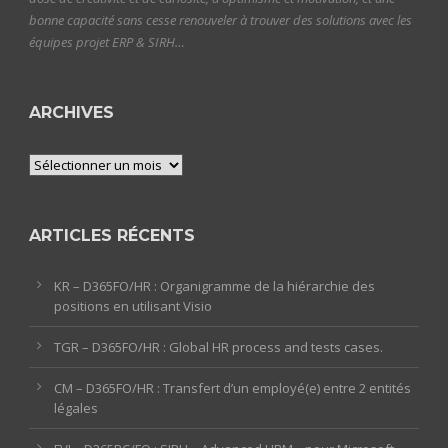
bonne capacité sans cesse renouveler à trouver des solutions avec les
équipes projet ERP & SIRH…
ARCHIVES
Archives
ARTICLES RÉCENTS
KR – D365FO/HR : Organigramme de la hiérarchie des
positions en utilisant Visio
TGR – D365FO/HR : Global HR process and tests cases.
CM – D365FO/HR : Transfert d’un employé(e) entre 2 entités
légales