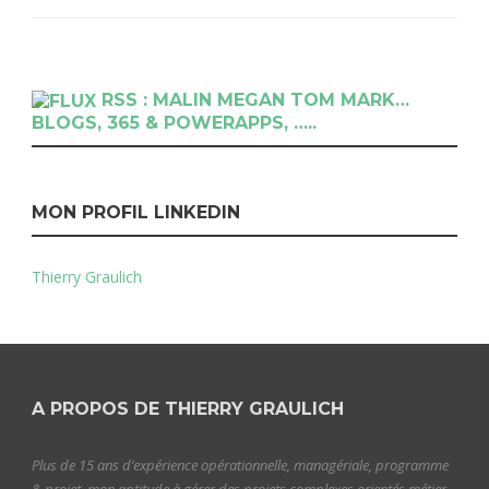
RSS : MALIN MEGAN TOM MARK…
BLOGS, 365 & POWERAPPS, …..
MON PROFIL LINKEDIN
Thierry Graulich
A PROPOS DE THIERRY GRAULICH
Plus de 15 ans d’expérience opérationnelle, managériale, programme
& projet, mon aptitude à gérer des projets complexes orientés métier