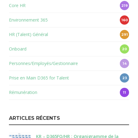
Core HR
219
Environnement 365
160
HR (Talent) Général
291
Onboard
20
Personnes/Employés/Gestionnaire
14
Prise en Main D365 for Talent
23
Rémunération
11
ARTICLES RÉCENTS
KR – D365FO/HR : Organigramme de la