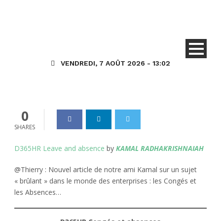
Congés et Absences
HR (Talent) Général
KR – D365HR Congés et
Absences
VENDREDI, 7 AOÛT 2026 - 13:02
Dynamics_365
18 Août 2020
0
0
SHARES
D365HR Leave and absence
by
KAMAL RADHAKRISHNAIAH
@Thierry : Nouvel article de notre ami Kamal sur un sujet
« brûlant » dans le monde des enterprises : les Congés et
les Absences…