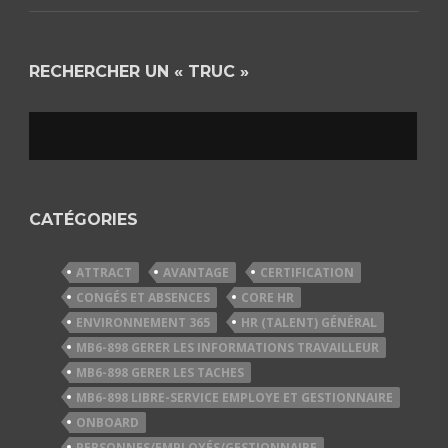
RECHERCHER UN « TRUC »
CATÉGORIES
ATTRACT
AVANTAGE
CERTIFICATION
CONGÉS ET ABSENCES
CORE HR
ENVIRONNEMENT 365
HR (TALENT) GÉNÉRAL
MB6-898 GERER LES INFORMATIONS TRAVAILLEUR
MB6-898 GERER LES TACHES
MB6-898 LIBRE-SERVICE EMPLOYE ET GESTIONNAIRE
ONBOARD
PERSONNES/EMPLOYÉS/GESTIONNAIRE