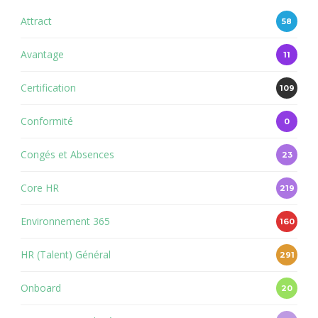
Attract
58
Avantage
11
Certification
109
Conformité
0
Congés et Absences
23
Core HR
219
Environnement 365
160
HR (Talent) Général
291
Onboard
20