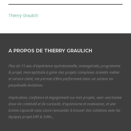
Thierry Graulich
A PROPOS DE THIERRY GRAULICH
Plus de 15 ans d’expérience opérationnelle, managériale, programme
& projet, mon aptitude à gérer des projets complexes orientés métier
et service client, me permet d’être performant dans un secteur en
perpétuelle évolution.
Implication, confiance et engagement sur mes projets, avec une bonne
dose de créativité et de curiosité, d’optimisme et motivation, et une
bonne capacité sans cesse renouveler à trouver des solutions avec les
équipes projet ERP & SIRH…