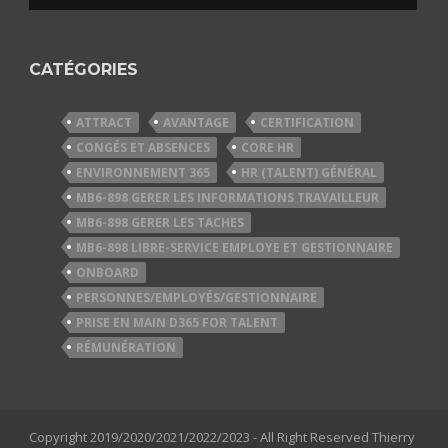
CATÉGORIES
ATTRACT
AVANTAGE
CERTIFICATION
CONGÉS ET ABSENCES
CORE HR
ENVIRONNEMENT 365
HR (TALENT) GÉNÉRAL
MB6-898 GERER LES INFORMATIONS TRAVAILLEUR
MB6-898 GERER LES TACHES
MB6-898 LIBRE-SERVICE EMPLOYE ET GESTIONNAIRE
ONBOARD
PERSONNES/EMPLOYÉS/GESTIONNAIRE
PRISE EN MAIN D365 FOR TALENT
RÉMUNÉRATION
Copyright 2019/2020/2021/2022/2023 - All Right Reserved Thierry