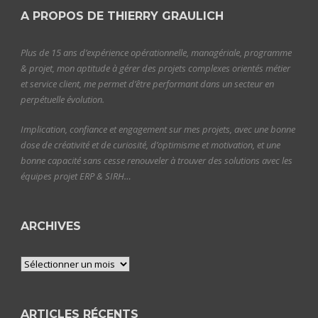
A PROPOS DE THIERRY GRAULICH
Plus de 15 ans d’expérience opérationnelle, managériale, programme
& projet, mon aptitude à gérer des projets complexes orientés métier
et service client, me permet d’être performant dans un secteur en
perpétuelle évolution.
Implication, confiance et engagement sur mes projets, avec une bonne
dose de créativité et de curiosité, d’optimisme et motivation, et une
bonne capacité sans cesse renouveler à trouver des solutions avec les
équipes projet ERP & SIRH…
ARCHIVES
Archives
ARTICLES RÉCENTS