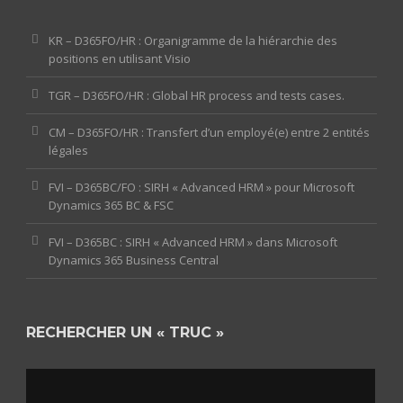
KR – D365FO/HR : Organigramme de la hiérarchie des
positions en utilisant Visio
TGR – D365FO/HR : Global HR process and tests cases.
CM – D365FO/HR : Transfert d’un employé(e) entre 2 entités
légales
FVI – D365BC/FO : SIRH « Advanced HRM » pour Microsoft
Dynamics 365 BC & FSC
FVI – D365BC : SIRH « Advanced HRM » dans Microsoft
Dynamics 365 Business Central
RECHERCHER UN « TRUC »