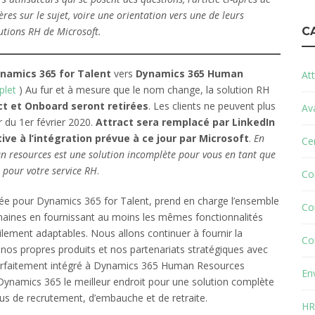
es sur le sujet, voire une orientation vers une de leurs
utions RH de Microsoft.
C
namics 365 for Talent
vers
Dynamics 365 Human
Att
plet
) Au fur et à mesure que le nom change, la solution RH
ct et Onboard seront retirées
. Les clients ne peuvent plus
Av
r du 1er février 2020.
Attract sera remplacé par LinkedIn
ative à l’intégration prévue à ce jour par Microsoft
.
En
Cer
 resources est une solution incomplète pour vous en tant que
, pour votre service RH
.
Co
née pour Dynamics 365 for Talent, prend en charge l’ensemble
Co
aines en fournissant au moins les mêmes fonctionnalités
ilement adaptables. Nous allons continuer à fournir la
Co
 nos propres produits et nos partenariats stratégiques avec
arfaitement intégré à Dynamics 365 Human Resources
En
 Dynamics 365 le meilleur endroit pour une solution complète
s de recrutement, d’embauche et de retraite.
HR