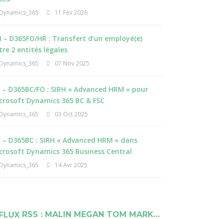
Dynamics_365
11 Fév 2026
 – D365FO/HR : Transfert d’un employé(e)
tre 2 entités légales
Dynamics_365
07 Nov 2025
I – D365BC/FO : SIRH « Advanced HRM » pour
crosoft Dynamics 365 BC & FSC
Dynamics_365
03 Oct 2025
I – D365BC : SIRH « Advanced HRM » dans
crosoft Dynamics 365 Business Central
Dynamics_365
14 Avr 2025
RSS : MALIN MEGAN TOM MARK…