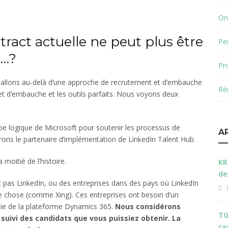
On
tract actuelle ne peut plus être
Pe
i…?
Pr
 allons au-delà d’une approche de recrutement et d’embauche
Ré
t d’embauche et les outils parfaits. Nous voyons deux
pe logique de Microsoft pour soutenir les processus de
A
drons le partenaire d’implémentation de LinkedIn Talent Hub.
moitié de l’histoire.
KR
de
nt pas LinkedIn, ou des entreprises dans des pays où LinkedIn
tre chose (comme Xing). Ces entreprises ont besoin d’un
rtie de la plateforme Dynamics 365.
Nous considérons
TG
uivi des candidats que vous puissiez obtenir. La
ca