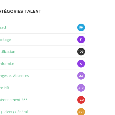
ATÉGORIES TALENT
ract
58
antage
11
tification
109
nformité
0
ngés et Absences
23
re HR
219
vironnement 365
160
 (Talent) Général
291