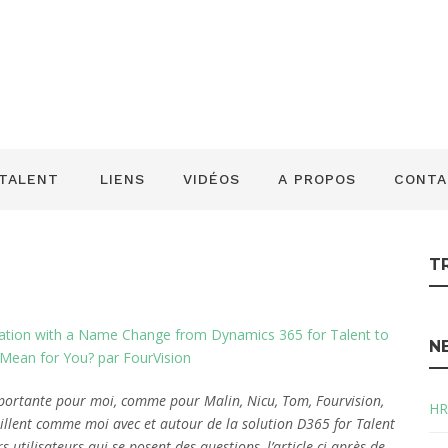
ces. Qu’est-ce q
 vous?
 TALENT
LIENS
VIDÉOS
A PROPOS
CONTA
T
nation with a Name Change from Dynamics 365 for Talent to
N
ean for You? par FourVision
mportante pour moi, comme pour Malin, Nicu, Tom, Fourvision,
HR
availlent comme moi avec et autour de la solution D365 for Talent
s utilisateurs qui se posent des questions, l’article ci-après de