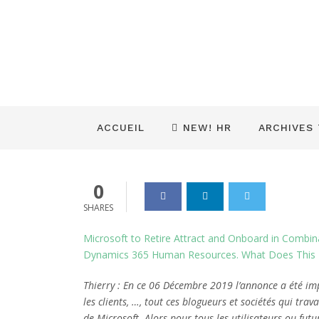
Human Resour
signifie pour
Dynamics_365
07 Déc 2019
0
ACCUEIL
NEW! HR
ARCHIVES
0
SHARES
Microsoft to Retire Attract and Onboard in Combi
Dynamics 365 Human Resources. What Does This M
Thierry : En ce 06 Décembre 2019 l’annonce a été i
les clients, …, tout ces blogueurs et sociétés qui tr
de Microsoft. Alors pour tous les utilisateurs ou futur