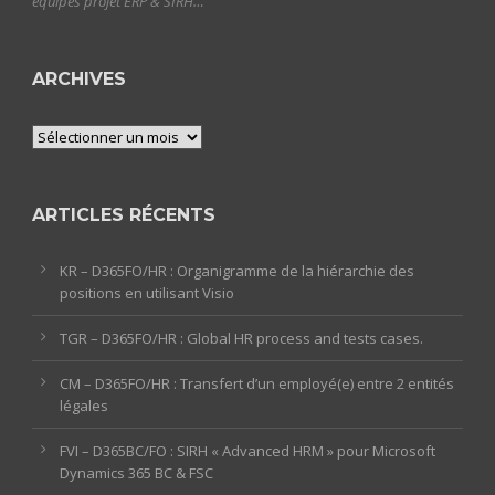
équipes projet ERP & SIRH…
ARCHIVES
Archives
ARTICLES RÉCENTS
KR – D365FO/HR : Organigramme de la hiérarchie des
positions en utilisant Visio
TGR – D365FO/HR : Global HR process and tests cases.
CM – D365FO/HR : Transfert d’un employé(e) entre 2 entités
légales
FVI – D365BC/FO : SIRH « Advanced HRM » pour Microsoft
Dynamics 365 BC & FSC