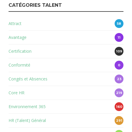
CATÉGORIES TALENT
Attract
58
Avantage
11
Certification
109
Conformité
0
Congés et Absences
23
Core HR
219
Environnement 365
160
HR (Talent) Général
291