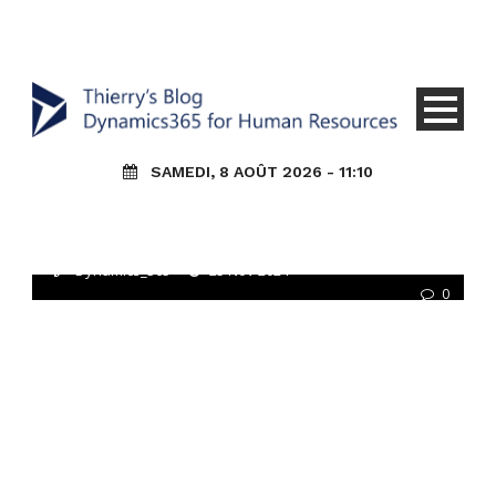
Core HR
HR (Talent) Général
Prise en Main D365 for Talent
Rémunération
KR – D365FO/HR : Jetez un coup
SAMEDI, 8 AOÛT 2026 - 11:10
d’œil à la politique de
rémunération variable d’une
entreprise !
Dynamics_365
25 Nov 2024
0