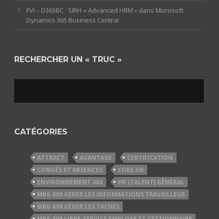
FVI – D365BC : SIRH « Advanced HRM » dans Microsoft
Dynamics 365 Business Central
RECHERCHER UN « TRUC »
CATÉGORIES
ATTRACT
AVANTAGE
CERTIFICATION
CONGÉS ET ABSENCES
CORE HR
ENVIRONNEMENT 365
HR (TALENT) GÉNÉRAL
MB6-898 GERER LES INFORMATIONS TRAVAILLEUR
MB6-898 GERER LES TACHES
MB6-898 LIBRE-SERVICE EMPLOYE ET GESTIONNAIRE