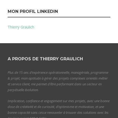
MON PROFIL LINKEDIN
Thierry Graulich
A PROPOS DE THIERRY GRAULICH
Plus de 15 ans d’expérience opérationnelle, managériale, programme
& projet, mon aptitude à gérer des projets complexes orientés métier
et service client, me permet d’être performant dans un secteur en
perpétuelle évolution.
Implication, confiance et engagement sur mes projets, avec une bonne
dose de créativité et de curiosité, d’optimisme et motivation, et une
bonne capacité sans cesse renouveler à trouver des solutions avec les