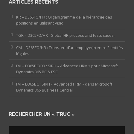
ARTICLES RÉCENTS
KR – D365FO/HR : Organigramme de la hiérarchie des
positions en utilisant Visio
TGR – D365FO/HR : Global HR process and tests cases.
CM – D365FO/HR : Transfert d’un employé(e) entre 2 entités
légales
FVI – D365BC/FO : SIRH « Advanced HRM » pour Microsoft
Dynamics 365 BC & FSC
FVI – D365BC : SIRH « Advanced HRM » dans Microsoft
Dynamics 365 Business Central
RECHERCHER UN « TRUC »