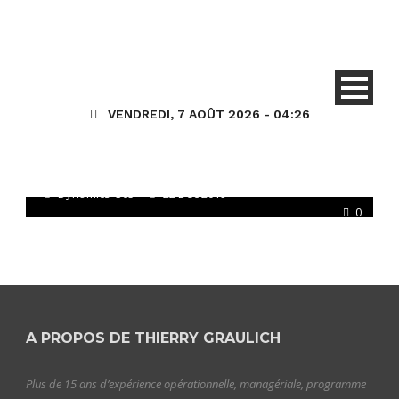
Environnement 365
HR (Talent) Général
VENDREDI, 7 AOÛT 2026 - 04:26
Evolution de Dynamics 365
Ressources Humaines… !
Dynamics_365
22 Déc 2019
0
A PROPOS DE THIERRY GRAULICH
Plus de 15 ans d’expérience opérationnelle, managériale, programme