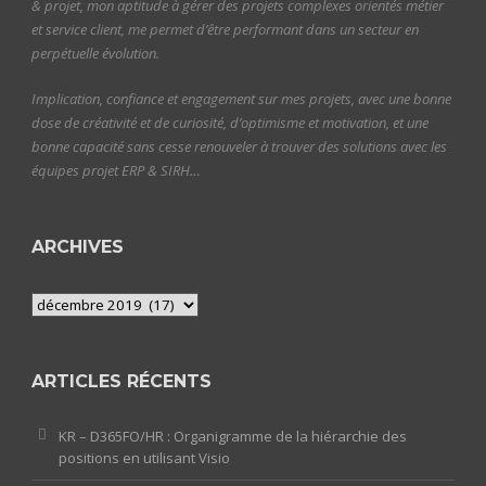
& projet, mon aptitude à gérer des projets complexes orientés métier
et service client, me permet d’être performant dans un secteur en
perpétuelle évolution.
Implication, confiance et engagement sur mes projets, avec une bonne
dose de créativité et de curiosité, d’optimisme et motivation, et une
bonne capacité sans cesse renouveler à trouver des solutions avec les
équipes projet ERP & SIRH…
ARCHIVES
Archives
ARTICLES RÉCENTS
KR – D365FO/HR : Organigramme de la hiérarchie des
positions en utilisant Visio