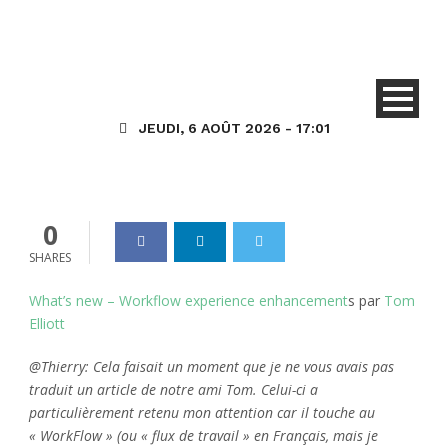
TE – Nouveautés –
Améliorations de
l’expérience de workflow
JEUDI, 6 AOÛT 2026 - 17:01
Dynamics_365
02 Oct 2020
0
0
SHARES
What’s new – Workflow experience enhancement
s par
Tom
Elliott
@Thierry: Cela faisait un moment que je ne vous avais pas
traduit un article de notre ami Tom. Celui-ci a
particulièrement retenu mon attention car il touche au
« WorkFlow » (ou « flux de travail » en Français, mais je