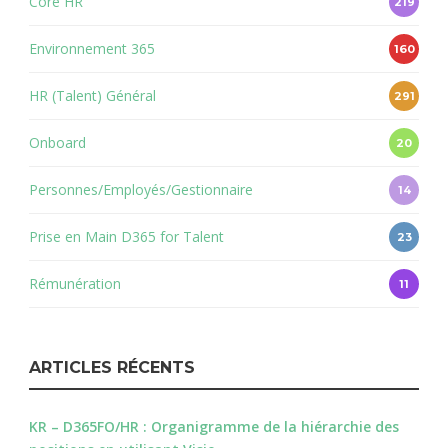
Core HR
219
Environnement 365
160
HR (Talent) Général
291
Onboard
20
Personnes/Employés/Gestionnaire
14
Prise en Main D365 for Talent
23
Rémunération
11
ARTICLES RÉCENTS
KR – D365FO/HR : Organigramme de la hiérarchie des