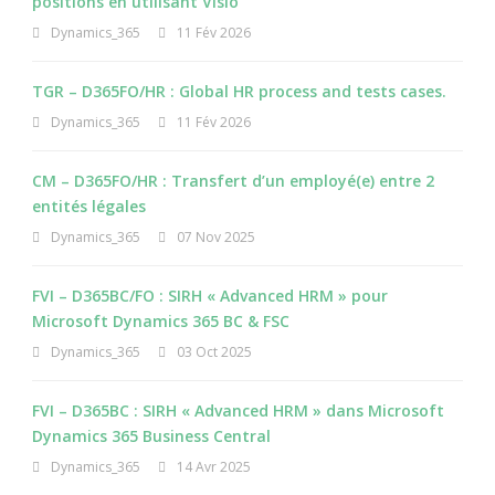
positions en utilisant Visio
Dynamics_365
11 Fév 2026
TGR – D365FO/HR : Global HR process and tests cases.
Dynamics_365
11 Fév 2026
CM – D365FO/HR : Transfert d’un employé(e) entre 2
entités légales
Dynamics_365
07 Nov 2025
FVI – D365BC/FO : SIRH « Advanced HRM » pour
Microsoft Dynamics 365 BC & FSC
Dynamics_365
03 Oct 2025
FVI – D365BC : SIRH « Advanced HRM » dans Microsoft
Dynamics 365 Business Central
Dynamics_365
14 Avr 2025