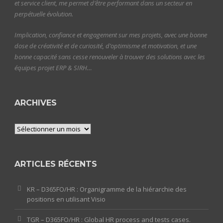
et service client, me permet d’être performant dans un secteur en
perpétuelle évolution.
Implication, confiance et engagement sur mes projets, avec une bonne
dose de créativité et de curiosité, d’optimisme et motivation, et une
bonne capacité sans cesse renouveler à trouver des solutions avec les
équipes projet ERP & SIRH…
ARCHIVES
Archives
ARTICLES RÉCENTS
KR – D365FO/HR : Organigramme de la hiérarchie des
positions en utilisant Visio
TGR – D365FO/HR : Global HR process and tests cases.