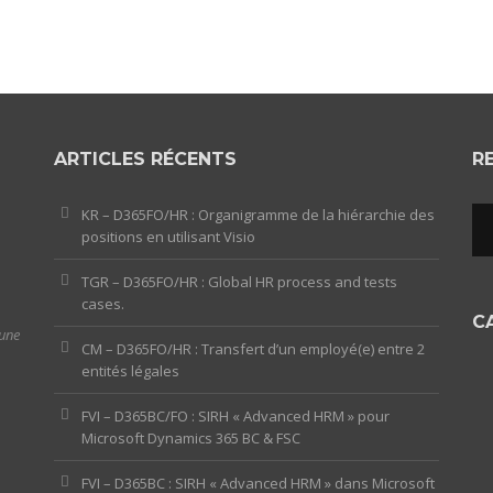
ARTICLES RÉCENTS
R
KR – D365FO/HR : Organigramme de la hiérarchie des
positions en utilisant Visio
TGR – D365FO/HR : Global HR process and tests
cases.
C
 une
CM – D365FO/HR : Transfert d’un employé(e) entre 2
entités légales
FVI – D365BC/FO : SIRH « Advanced HRM » pour
Microsoft Dynamics 365 BC & FSC
FVI – D365BC : SIRH « Advanced HRM » dans Microsoft