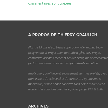
commentaires sont traitées
.
A PROPOS DE THIERRY GRAULICH
Plus de 15 ans d’expérience opérationnelle, managériale,
programme & projet, mon aptitude à gérer des projets
complexes orientés métier et service client, me permet d’être
performant dans un secteur en perpétuelle évolution.
Implication, confiance et engagement sur mes projets, avec
bonne dose de créativité et de curiosité, d’optimisme et
motivation, et une bonne capacité sans cesse renouveler à
trouver des solutions avec les équipes projet ERP & SIRH…
ARCHIVES