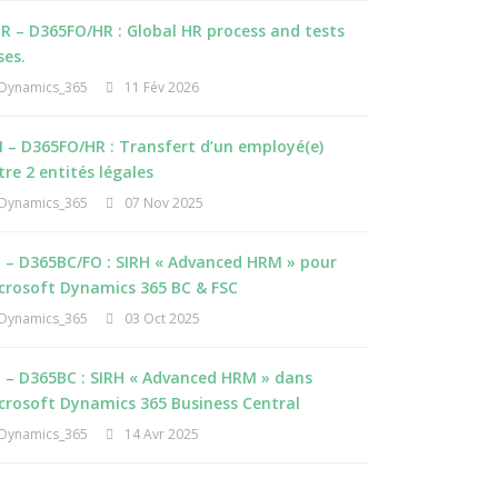
R – D365FO/HR : Global HR process and tests
ses.
Dynamics_365
11 Fév 2026
 – D365FO/HR : Transfert d’un employé(e)
tre 2 entités légales
Dynamics_365
07 Nov 2025
I – D365BC/FO : SIRH « Advanced HRM » pour
crosoft Dynamics 365 BC & FSC
Dynamics_365
03 Oct 2025
I – D365BC : SIRH « Advanced HRM » dans
crosoft Dynamics 365 Business Central
Dynamics_365
14 Avr 2025