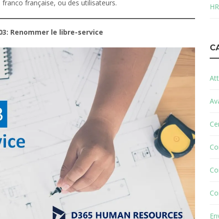
 franco française, ou des utilisateurs.
HR
03: Renommer le libre-service
C
Att
Av
Cer
Co
Co
Co
En