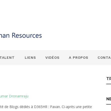
t astuces – 03 : R
 TALENT
LIENS
VIDÉOS
A PROPOS
CONTA
T
umar Dronamraju
N
é de Blogs dédiés à D365HR : Pavan. Ci-après une petite