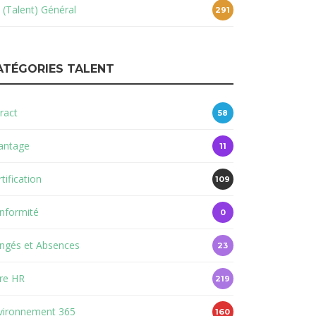
 (Talent) Général
291
ATÉGORIES TALENT
ract
58
antage
11
tification
109
nformité
0
ngés et Absences
23
re HR
219
vironnement 365
160