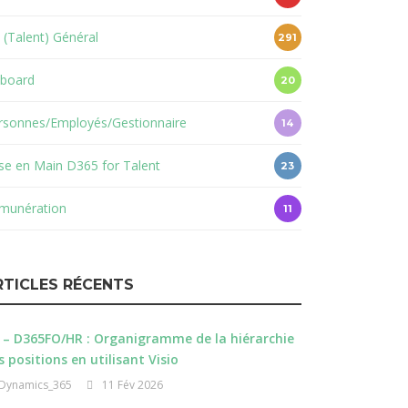
 (Talent) Général
291
board
20
rsonnes/Employés/Gestionnaire
14
ise en Main D365 for Talent
23
munération
11
RTICLES RÉCENTS
 – D365FO/HR : Organigramme de la hiérarchie
s positions en utilisant Visio
Dynamics_365
11 Fév 2026