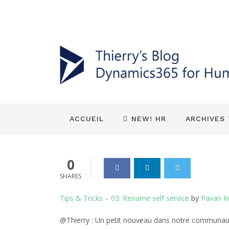
HR (Talent) Général
PK – Trucs e
libre-service
Dynamics_365
28 Sep 2020
0
ACCUEIL
NEW! HR
ARCHIVES
0
SHARES
Tips & Tricks – 03: Rename self service
by
Pavan K
@Thierry : Un petit nouveau dans notre communaut