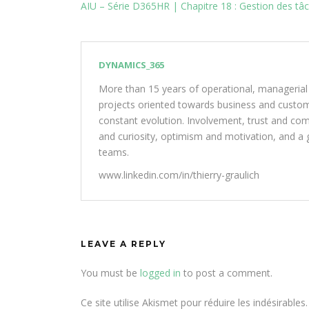
AIU – Série D365HR | Chapitre 18 : Gestion des tâ
DYNAMICS_365
More than 15 years of operational, managerial
projects oriented towards business and customer
constant evolution. Involvement, trust and com
and curiosity, optimism and motivation, and a g
teams.
www.linkedin.com/in/thierry-graulich
LEAVE A REPLY
You must be
logged in
to post a comment.
Ce site utilise Akismet pour réduire les indésirables