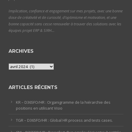
Implication, confiance et engagement sur mes projets, avec une bonne
dose de créativité et de curiosité, d’optimisme et motivation, et une
bonne capacité sans cesse renouveler à trouver des solutions avec les
équipes projet ERP & SIRH…
ARCHIVES
Archives
ARTICLES RÉCENTS
KR – D365FO/HR : Organigramme de la hiérarchie des
positions en utilisant Visio
TGR – D365FO/HR : Global HR process and tests cases.