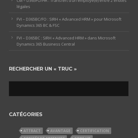
CM – D365FO/HR : Transfert d’un employé(e) entre 2 entités
légales
FVI – D365BC/FO : SIRH « Advanced HRM » pour Microsoft
Dynamics 365 BC & FSC
FVI – D365BC : SIRH « Advanced HRM » dans Microsoft
Dynamics 365 Business Central
RECHERCHER UN « TRUC »
CATÉGORIES
ATTRACT
AVANTAGE
CERTIFICATION