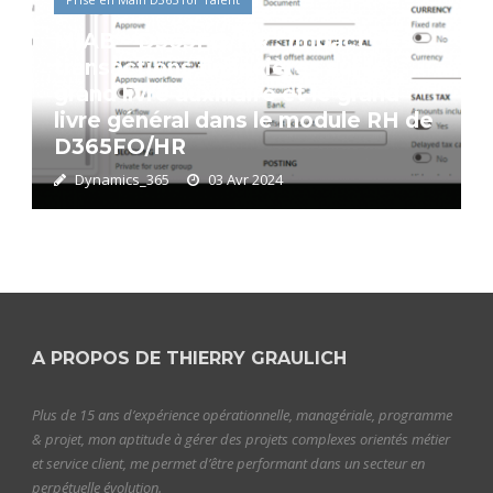
MIAB – D365FO/HR : Impact des
transactions financières sur le
grand livre auxiliaire et le grand
livre général dans le module RH de
D365FO/HR
Dynamics_365
03 Avr 2024
A PROPOS DE THIERRY GRAULICH
Plus de 15 ans d’expérience opérationnelle, managériale, programme
& projet, mon aptitude à gérer des projets complexes orientés métier
et service client, me permet d’être performant dans un secteur en
perpétuelle évolution.