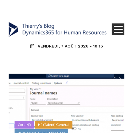
VENDREDI, 7 AOÛT 2026 - 10:16
0
Core HR
HR (Talent) Général
Prise en Main D365 for Talent