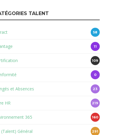
ATÉGORIES TALENT
ract
58
antage
11
tification
109
nformité
0
ngés et Absences
23
re HR
219
vironnement 365
160
 (Talent) Général
291