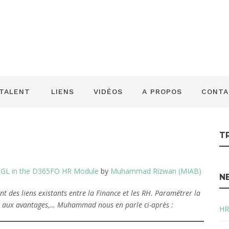
 le grand livre gén
e D365FO/HR
 TALENT
LIENS
VIDÉOS
A PROPOS
CONTA
T
d GL in the D365FO HR Module
by
Muhammad Rizwan (MIAB)
N
ant des liens existants entre la Finance et les RH. Paramétrer la
iés aux avantages,… Muhammad nous en parle ci-après :
HR