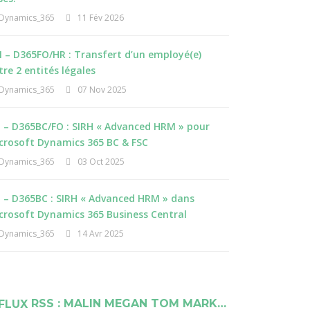
Dynamics_365
11 Fév 2026
 – D365FO/HR : Transfert d’un employé(e)
tre 2 entités légales
Dynamics_365
07 Nov 2025
I – D365BC/FO : SIRH « Advanced HRM » pour
crosoft Dynamics 365 BC & FSC
Dynamics_365
03 Oct 2025
I – D365BC : SIRH « Advanced HRM » dans
crosoft Dynamics 365 Business Central
Dynamics_365
14 Avr 2025
RSS : MALIN MEGAN TOM MARK…