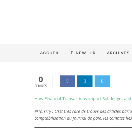
auxiliaire et
module RH d
Dynamics_365
03 Avr 2024
0
ACCUEIL
NEW! HR
ARCHIVES
0
SHARES
How Financial Transactions Impact Sub-ledger an
@Thierry : C’est très rare de trouvé des articles parl
comptabilisation du journal de paie, les comptes l