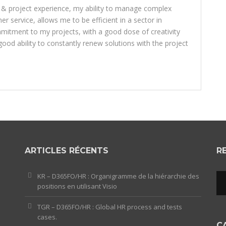
 & project experience, my ability to manage complex
 service, allows me to be efficient in a sector in
mitment to my projects, with a good dose of creativity
ood ability to constantly renew solutions with the project
ARTICLES RÉCENTS
R
KR – D365FO/HR : Organigramme de la hiérarchie des
positions en utilisant Visio
TGR – D365FO/HR : Global HR process and tests
cases.
C