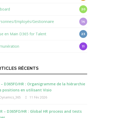
board
20
rsonnes/Employés/Gestionnaire
14
ise en Main D365 for Talent
23
munération
11
RTICLES RÉCENTS
 – D365FO/HR : Organigramme de la hiérarchie
s positions en utilisant Visio
Dynamics_365
11 Fév 2026
R – D365FO/HR : Global HR process and tests
ses.