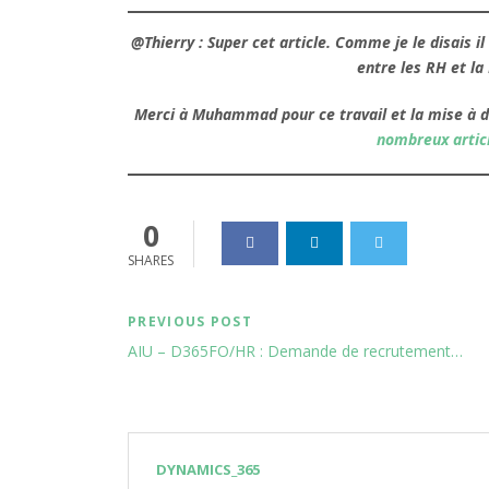
@Thierry : Super cet article. Comme je le disais i
entre les RH et la 
Merci à Muhammad pour c
e travail et la mise à d
nombreux articl
0
SHARES
PREVIOUS POST
AIU – D365FO/HR : Demande de recrutement…
DYNAMICS_365