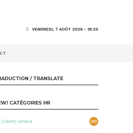
éral dans le
VENDREDI, 7 AOÛT 2026 - 18:20
CT
RADUCTION / TRANSLATE
EW! CATÉGORIES HR
 (Talent) Général
291