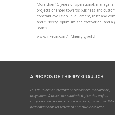
More than 15 years of operational, managerial
projects oriented towards business and customer
constant evolution. Involvement, trust and com
and curiosity, optimism and motivation, and a g
teams.
www.linkedin.com/in/thierry-graulich
A PROPOS DE THIERRY GRAULICH
Plus de 15 ans d’expérience opérationnelle, managériale,
programme & projet, mon aptitude à gérer des projets
complexes orientés métier et service client, me permet d’être
performant dans un secteur en perpétuelle évolution.