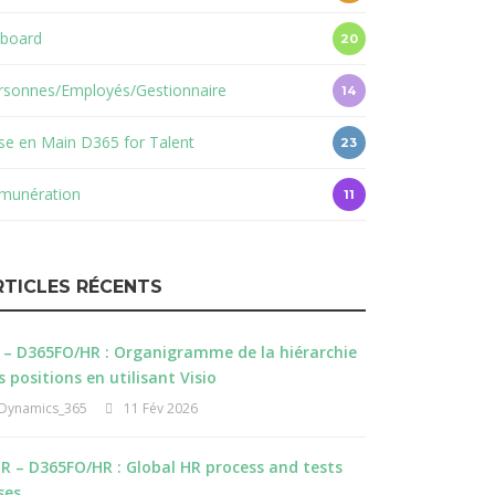
board
20
rsonnes/Employés/Gestionnaire
14
ise en Main D365 for Talent
23
munération
11
RTICLES RÉCENTS
 – D365FO/HR : Organigramme de la hiérarchie
s positions en utilisant Visio
Dynamics_365
11 Fév 2026
R – D365FO/HR : Global HR process and tests
ses.