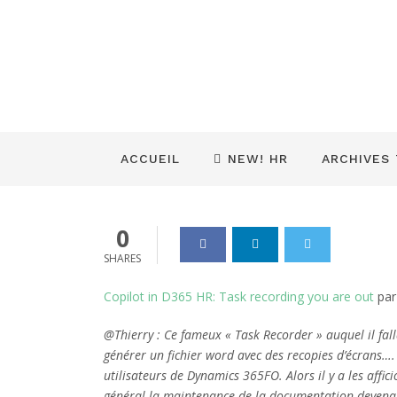
AIU – D365FO
Enregistreur 
Dynamics_365
16 Nov 2024
0
ACCUEIL
NEW! HR
ARCHIVES
0
SHARES
Copilot in D365 HR: Task recording you are out
pa
@Thierry : Ce fameux « Task Recorder » auquel il fal
générer un fichier word avec des recopies d’écrans…. 
utilisateurs de Dynamics 365FO. Alors il y a les affic
général la maintenance de la documentation devenait 