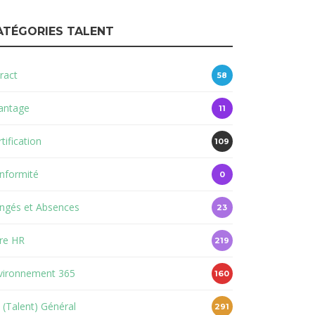
ATÉGORIES TALENT
ract
58
antage
11
tification
109
nformité
0
ngés et Absences
23
re HR
219
vironnement 365
160
 (Talent) Général
291