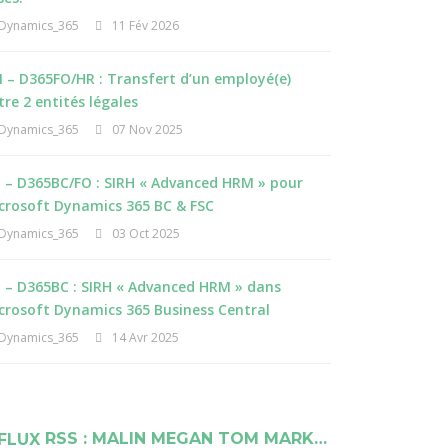
Dynamics_365
11 Fév 2026
 – D365FO/HR : Transfert d’un employé(e)
tre 2 entités légales
Dynamics_365
07 Nov 2025
I – D365BC/FO : SIRH « Advanced HRM » pour
crosoft Dynamics 365 BC & FSC
Dynamics_365
03 Oct 2025
I – D365BC : SIRH « Advanced HRM » dans
crosoft Dynamics 365 Business Central
Dynamics_365
14 Avr 2025
RSS : MALIN MEGAN TOM MARK…