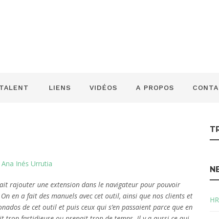
/HR : Copilot dan
des tâches, vous e
 TALENT
LIENS
VIDÉOS
A PROPOS
CONTA
T
r
Ana Inés Urrutia
N
lait rajouter une extension dans le navigateur pour pouvoir
On en a fait des manuels avec cet outil, ainsi que nos clients et
HR
ionados de cet outil et puis ceux qui s’en passaient parce que en
trop fastidieuse ou prenait trop de temps. Il y a aussi ce qui