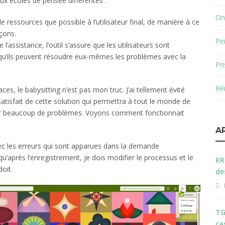
eux écoles de pensée différentes :
On
de ressources que possible à l’utilisateur final, de manière à ce
açons.
Pe
de l’assistance, l’outil s’assure que les utilisateurs sont
qu’ils peuvent résoudre eux-mêmes les problèmes avec la
Pr
Ré
s, le babysitting n’est pas mon truc. J’ai tellement évité
satisfait de cette solution qui permettra à tout le monde de
r beaucoup de problèmes. Voyons comment fonctionnait
A
vec les erreurs qui sont apparues dans la demande
 qu’après l’enregistrement, je dois modifier le processus et le
KR
oit.
de
TG
ca