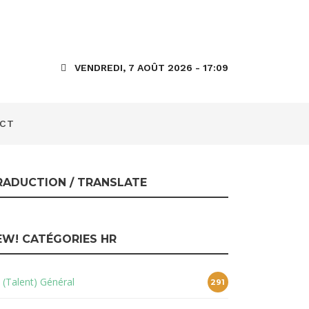
s D365 HR :
n êtes sorti !
VENDREDI, 7 AOÛT 2026 - 17:09
CT
RADUCTION / TRANSLATE
EW! CATÉGORIES HR
 (Talent) Général
291