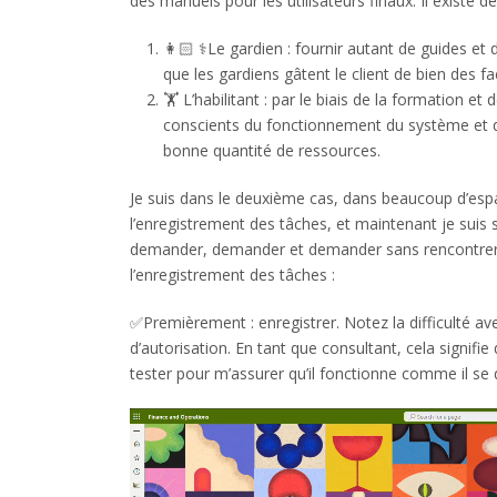
des manuels pour les utilisateurs finaux. Il existe d
👩🏻 ⚕️Le gardien : fournir autant de guides et 
que les gardiens gâtent le client de bien des f
🏋️ L’habilitant : par le biais de la formation et 
conscients du fonctionnement du système et 
bonne quantité de ressources.
Je suis dans le deuxième cas, dans beaucoup d’espace
l’enregistrement des tâches, et maintenant je suis 
demander, demander et demander sans rencontre
l’enregistrement des tâches :
✅Premièrement : enregistrer. Notez la difficulté a
d’autorisation. En tant que consultant, cela signifie
tester pour m’assurer qu’il fonctionne comme il se d