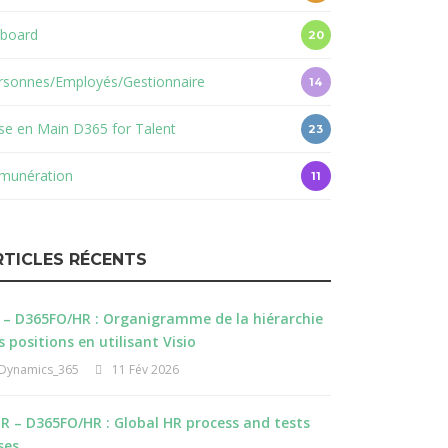
board
20
rsonnes/Employés/Gestionnaire
14
ise en Main D365 for Talent
23
munération
11
RTICLES RÉCENTS
 – D365FO/HR : Organigramme de la hiérarchie
s positions en utilisant Visio
Dynamics_365
11 Fév 2026
R – D365FO/HR : Global HR process and tests
ses.