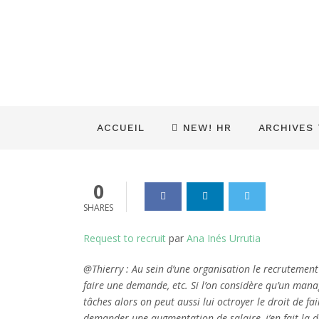
AIU – D365F
recrutement
Dynamics_365
06 Mar 2024
0
ACCUEIL
NEW! HR
ARCHIVES
0
SHARES
Request to recruit
par
Ana Inés Urrutia
@Thierry : Au sein d’une organisation le recrutement e
faire une demande, etc. Si l’on considère qu’un man
tâches alors on peut aussi lui octroyer le droit de 
demander une augmentation de salaire, j’en fait la de