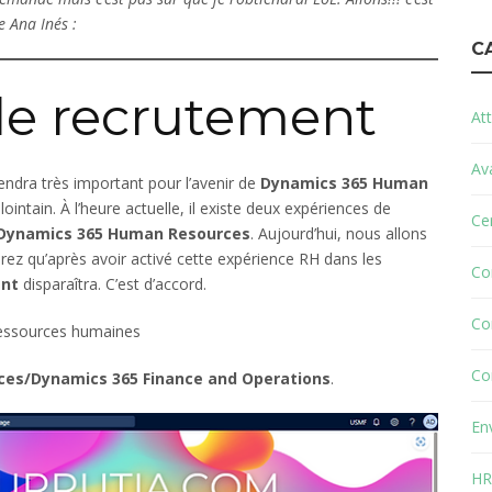
e Ana Inés :
C
e recrutement
Att
Av
iendra très important pour l’avenir de
Dynamics 365 Human
intain. À l’heure actuelle, il existe deux expériences de
Cer
Dynamics 365 Human Resources
. Aujourd’hui, nous allons
rez qu’après avoir activé cette expérience RH dans les
Co
ent
disparaîtra. C’est d’accord.
Co
 ressources humaines
Co
es/Dynamics 365 Finance and Operations
.
En
HR