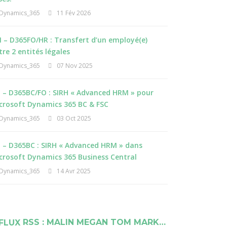
Dynamics_365
11 Fév 2026
 – D365FO/HR : Transfert d’un employé(e)
tre 2 entités légales
Dynamics_365
07 Nov 2025
I – D365BC/FO : SIRH « Advanced HRM » pour
crosoft Dynamics 365 BC & FSC
Dynamics_365
03 Oct 2025
I – D365BC : SIRH « Advanced HRM » dans
crosoft Dynamics 365 Business Central
Dynamics_365
14 Avr 2025
RSS : MALIN MEGAN TOM MARK…