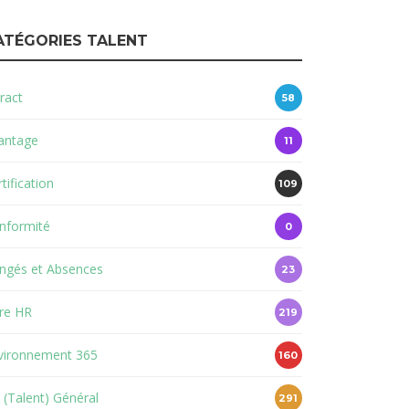
ATÉGORIES TALENT
ract
58
antage
11
tification
109
nformité
0
ngés et Absences
23
re HR
219
vironnement 365
160
 (Talent) Général
291