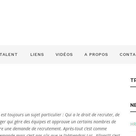
O/HR : Demande d
…
 TALENT
LIENS
VIDÉOS
A PROPOS
CONTA
T
N
st toujours un sujet particulier : Qui a le droit de recruter, de
ager qui gère des équipes et approuve un certains nombres de
HR
faire une demande de recrutement. Après-tout c’est comme
mande mais c’est pas sûr que je l’obtiendrai LoL. Allons!!! c’est