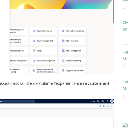
CM
en
FV
Mi
FV
sissez dans la liste déroulante l’expérience
de recrutement
Mi