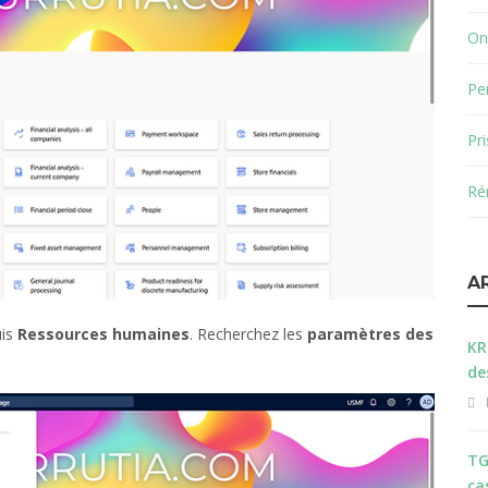
On
Pe
Pr
Ré
A
uis
Ressources humaines
. Recherchez les
paramètres des
KR
de
TG
ca