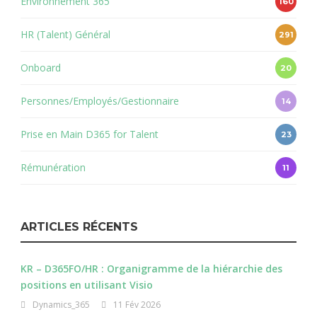
Environnement 365
160
HR (Talent) Général
291
Onboard
20
Personnes/Employés/Gestionnaire
14
Prise en Main D365 for Talent
23
Rémunération
11
ARTICLES RÉCENTS
KR – D365FO/HR : Organigramme de la hiérarchie des
positions en utilisant Visio
Dynamics_365
11 Fév 2026