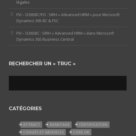
légales
FVI – D365BC/FO : SIRH « Advanced HRM » pour Microsoft
Dynamics 365 BC & FSC
FVI – D365BC : SIRH « Advanced HRM » dans Microsoft
Dynamics 365 Business Central
RECHERCHER UN « TRUC »
CATÉGORIES
ATTRACT
AVANTAGE
CERTIFICATION
CONGÉS ET ABSENCES
CORE HR