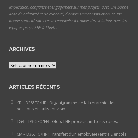
Implication, confiance et engagement sur mes projets, avec une bonne
dose de créativité et de curiosité, d’optimisme et motivation, et une
bonne capacité sans cesse renouveler à trouver des solutions avec les
équipes projet ERP & SIRH…
ARCHIVES
Archives
ARTICLES RÉCENTS
KR – D365FO/HR : Organigramme de la hiérarchie des
positions en utilisant Visio
TGR – D365FO/HR : Global HR process and tests cases.
CM – D365FO/HR : Transfert d’un employé(e) entre 2 entités