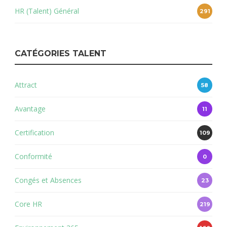
HR (Talent) Général
291
CATÉGORIES TALENT
Attract
58
Avantage
11
Certification
109
Conformité
0
Congés et Absences
23
Core HR
219