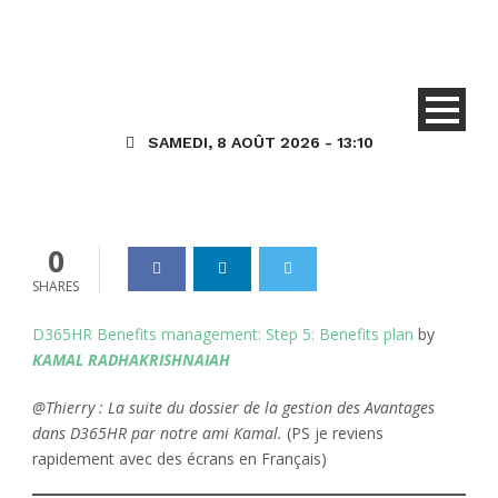
KR – D365HR « Gestion des
avantages » – Étape 5: Plan
des Avantages
SAMEDI, 8 AOÛT 2026 - 13:10
Dynamics_365
25 Fév 2021
0
0
SHARES
D365HR Benefits management: Step 5: Benefits plan
by
KAMAL RADHAKRISHNAIAH
@Thierry : La suite du dossier de la gestion des Avantages
dans D365HR par notre ami Kamal.
(PS je reviens
rapidement avec des écrans en Français)