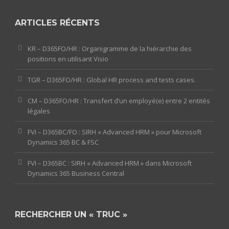
ARTICLES RÉCENTS
KR – D365FO/HR : Organigramme de la hiérarchie des
positions en utilisant Visio
TGR – D365FO/HR : Global HR process and tests cases.
CM – D365FO/HR : Transfert d’un employé(e) entre 2 entités
légales
FVI – D365BC/FO : SIRH « Advanced HRM » pour Microsoft
Dynamics 365 BC & FSC
FVI – D365BC : SIRH « Advanced HRM » dans Microsoft
Dynamics 365 Business Central
RECHERCHER UN « TRUC »