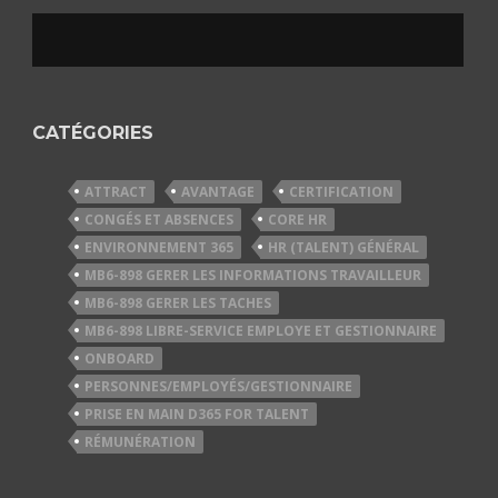
CATÉGORIES
ATTRACT
AVANTAGE
CERTIFICATION
CONGÉS ET ABSENCES
CORE HR
ENVIRONNEMENT 365
HR (TALENT) GÉNÉRAL
MB6-898 GERER LES INFORMATIONS TRAVAILLEUR
MB6-898 GERER LES TACHES
MB6-898 LIBRE-SERVICE EMPLOYE ET GESTIONNAIRE
ONBOARD
PERSONNES/EMPLOYÉS/GESTIONNAIRE
PRISE EN MAIN D365 FOR TALENT
RÉMUNÉRATION