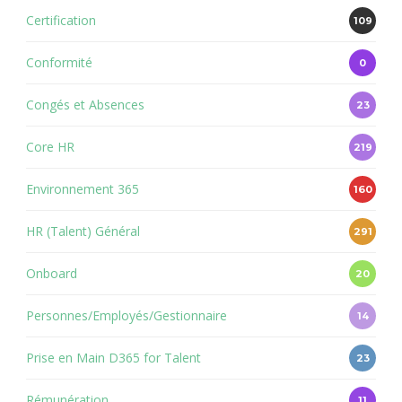
Certification
109
Conformité
0
Congés et Absences
23
Core HR
219
Environnement 365
160
HR (Talent) Général
291
Onboard
20
Personnes/Employés/Gestionnaire
14
Prise en Main D365 for Talent
23
Rémunération
11