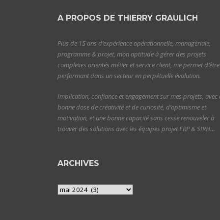
A PROPOS DE THIERRY GRAULICH
Plus de 15 ans d’expérience opérationnelle, managériale,
programme & projet, mon aptitude à gérer des projets
complexes orientés métier et service client, me permet d’être
performant dans un secteur en perpétuelle évolution.
Implication, confiance et engagement sur mes projets, avec
bonne dose de créativité et de curiosité, d’optimisme et
motivation, et une bonne capacité sans cesse renouveler à
trouver des solutions avec les équipes projet ERP & SIRH…
ARCHIVES
Archives