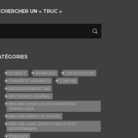
ECHERCHER UN « TRUC »
ATÉGORIES
ATTRACT
AVANTAGE
CERTIFICATION
CONGÉS ET ABSENCES
CORE HR
ENVIRONNEMENT 365
HR (TALENT) GÉNÉRAL
MB6-898 GERER LES INFORMATIONS
TRAVAILLEUR
MB6-898 GERER LES TACHES
MB6-898 LIBRE-SERVICE EMPLOYE ET
GESTIONNAIRE
ONBOARD