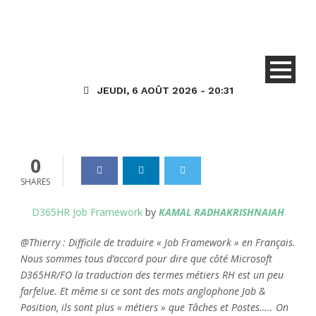
Core HR
HR (Talent) Général
Onboard
KR – D365FO/HR : Emplois –
Cadre de travail
JEUDI, 6 AOÛT 2026 - 20:31
Dynamics_365
29 Mai 2024
0
0
SHARES
D365HR Job Framework
by
KAMAL RADHAKRISHNAIAH
@Thierry : Difficile de traduire « Job Framework » en Français.
Nous sommes tous d’accord pour dire que côté Microsoft
D365HR/FO la traduction des termes métiers RH est un peu
farfelue. Et même si ce sont des mots anglophone Job &
Position, ils sont plus « métiers » que Tâches et Postes….. On