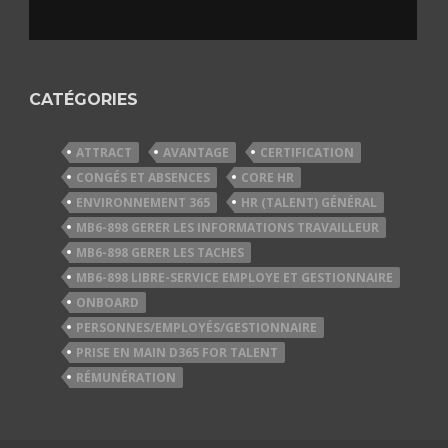
CATÉGORIES
ATTRACT
AVANTAGE
CERTIFICATION
CONGÉS ET ABSENCES
CORE HR
ENVIRONNEMENT 365
HR (TALENT) GÉNÉRAL
MB6-898 GERER LES INFORMATIONS TRAVAILLEUR
MB6-898 GERER LES TACHES
MB6-898 LIBRE-SERVICE EMPLOYE ET GESTIONNAIRE
ONBOARD
PERSONNES/EMPLOYÉS/GESTIONNAIRE
PRISE EN MAIN D365 FOR TALENT
RÉMUNÉRATION