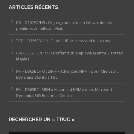
ARTICLES RÉCENTS
KR – D365FO/HR : Organigramme de la hiérarchie des
positions en utilisant Visio
TGR – D365FO/HR : Global HR process and tests cases.
CM – D365FO/HR : Transfert d’un employé(e) entre 2 entités
légales
FVI – D365BC/FO : SIRH « Advanced HRM » pour Microsoft
Dynamics 365 BC & FSC
FVI – D365BC : SIRH « Advanced HRM » dans Microsoft
Dynamics 365 Business Central
RECHERCHER UN « TRUC »