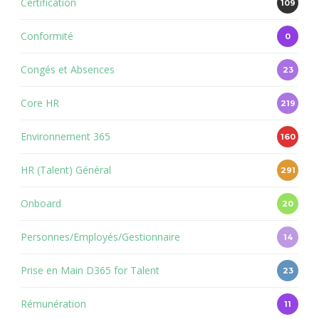
Certification
109
Conformité
0
Congés et Absences
23
Core HR
219
Environnement 365
160
HR (Talent) Général
291
Onboard
20
Personnes/Employés/Gestionnaire
14
Prise en Main D365 for Talent
23
Rémunération
11