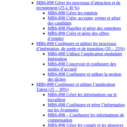
MB6-898 Gérer les processus d’attraction et de
recrutement (25 à 30 %)
MB6-898 Gérer les emplois
MB6-898 Créer, accepter, rejeter et gérer
des candidats
MB6-898 Planifier et gérer des entretiens
MB6-898 Créer et gérer des offres
d’emploi
MB6-898 Configurer et utiliser les processus
d’intégration, de sortie et de transition (20 – 25%)
MB6-898 Utilisez l’application modulaire
Intégration
MB6-898 Concevoir et configurer des
guides d’accueil
MB6-898 Configurer et utiliser la gestion
des tâches
MB6-898 Configurer et utiliser l’application
Talent (25 – 30%)
MB6-898 Gérer les informations sur le
travailleur
MB6-898 Configurer et gérer l’information
sur les Avantages
MB6-898 – Configurer les informations de
compensation
MB6-898 Gérer les congés et les absences