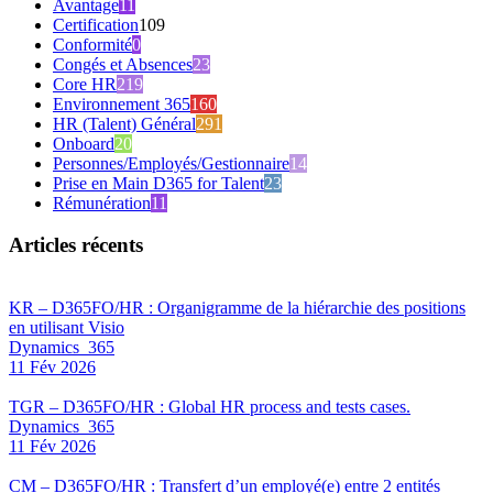
Avantage
11
Certification
109
Conformité
0
Congés et Absences
23
Core HR
219
Environnement 365
160
HR (Talent) Général
291
Onboard
20
Personnes/Employés/Gestionnaire
14
Prise en Main D365 for Talent
23
Rémunération
11
Articles récents
KR – D365FO/HR : Organigramme de la hiérarchie des positions
en utilisant Visio
Dynamics_365
11 Fév 2026
TGR – D365FO/HR : Global HR process and tests cases.
Dynamics_365
11 Fév 2026
CM – D365FO/HR : Transfert d’un employé(e) entre 2 entités