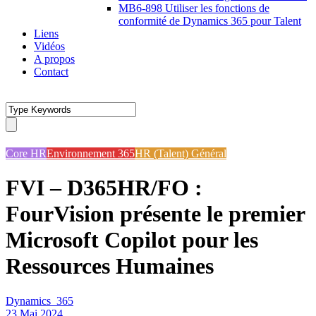
MB6-898 Utiliser les fonctions de
conformité de Dynamics 365 pour Talent
Liens
Vidéos
A propos
Contact
Core HR
Environnement 365
HR (Talent) Général
FVI – D365HR/FO :
FourVision présente le premier
Microsoft Copilot pour les
Ressources Humaines
Dynamics_365
23 Mai 2024