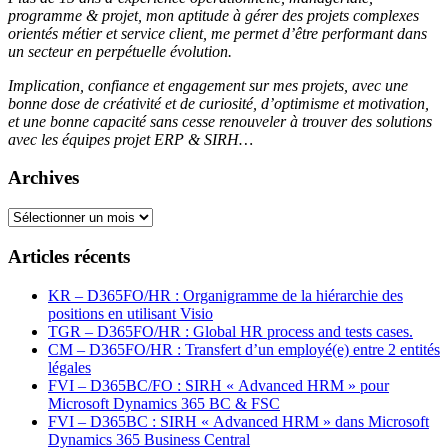
programme & projet, mon aptitude à gérer des projets complexes
orientés métier et service client, me permet d’être performant dans
un secteur en perpétuelle évolution.
Implication, confiance et engagement sur mes projets, avec une
bonne dose de créativité et de curiosité, d’optimisme et motivation,
et une bonne capacité sans cesse renouveler à trouver des solutions
avec les équipes projet ERP & SIRH…
Archives
Archives
Articles récents
KR – D365FO/HR : Organigramme de la hiérarchie des
positions en utilisant Visio
TGR – D365FO/HR : Global HR process and tests cases.
CM – D365FO/HR : Transfert d’un employé(e) entre 2 entités
légales
FVI – D365BC/FO : SIRH « Advanced HRM » pour
Microsoft Dynamics 365 BC & FSC
FVI – D365BC : SIRH « Advanced HRM » dans Microsoft
Dynamics 365 Business Central