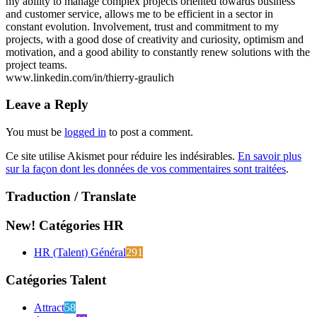
my ability to manage complex projects oriented towards business
and customer service, allows me to be efficient in a sector in
constant evolution. Involvement, trust and commitment to my
projects, with a good dose of creativity and curiosity, optimism and
motivation, and a good ability to constantly renew solutions with the
project teams.
www.linkedin.com/in/thierry-graulich
Leave a Reply
You must be
logged in
to post a comment.
Ce site utilise Akismet pour réduire les indésirables.
En savoir plus
sur la façon dont les données de vos commentaires sont traitées
.
Traduction / Translate
New! Catégories HR
HR (Talent) Général
291
Catégories Talent
Attract
58