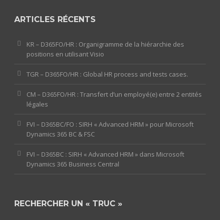
ARTICLES RÉCENTS
KR – D365FO/HR : Organigramme de la hiérarchie des
positions en utilisant Visio
TGR – D365FO/HR : Global HR process and tests cases.
CM – D365FO/HR : Transfert d’un employé(e) entre 2 entités
légales
FVI – D365BC/FO : SIRH « Advanced HRM » pour Microsoft
Dynamics 365 BC & FSC
FVI – D365BC : SIRH « Advanced HRM » dans Microsoft
Dynamics 365 Business Central
RECHERCHER UN « TRUC »