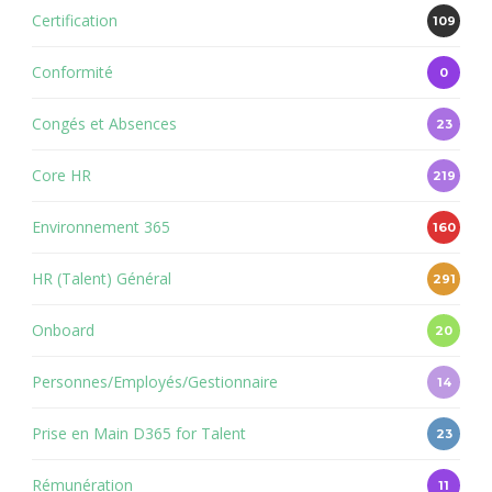
Certification
109
Conformité
0
Congés et Absences
23
Core HR
219
Environnement 365
160
HR (Talent) Général
291
Onboard
20
Personnes/Employés/Gestionnaire
14
Prise en Main D365 for Talent
23
Rémunération
11