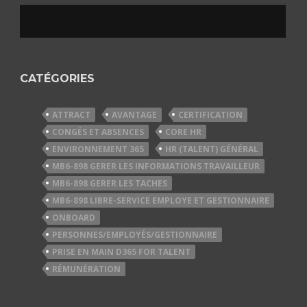
CATÉGORIES
ATTRACT
AVANTAGE
CERTIFICATION
CONGÉS ET ABSENCES
CORE HR
ENVIRONNEMENT 365
HR (TALENT) GÉNÉRAL
MB6-898 GERER LES INFORMATIONS TRAVAILLEUR
MB6-898 GERER LES TACHES
MB6-898 LIBRE-SERVICE EMPLOYE ET GESTIONNAIRE
ONBOARD
PERSONNES/EMPLOYÉS/GESTIONNAIRE
PRISE EN MAIN D365 FOR TALENT
RÉMUNÉRATION