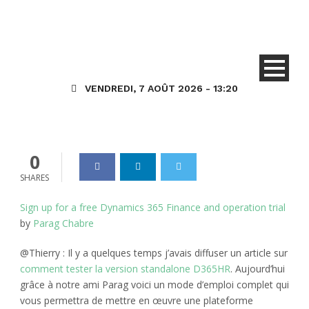
PC – Tester Dynamics 365
F&O fonctionnalités des
« Ressources Humaines »
VENDREDI, 7 AOÛT 2026 - 13:20
Dynamics_365
09 Août 2022
0
0
SHARES
Sign up for a free Dynamics 365 Finance and operation trial
by
Parag Chabre
@Thierry : Il y a quelques temps j’avais diffuser un article sur
comment tester la version standalone D365HR
. Aujourd’hui
grâce à notre ami Parag voici un mode d’emploi complet qui
vous permettra de mettre en œuvre une plateforme