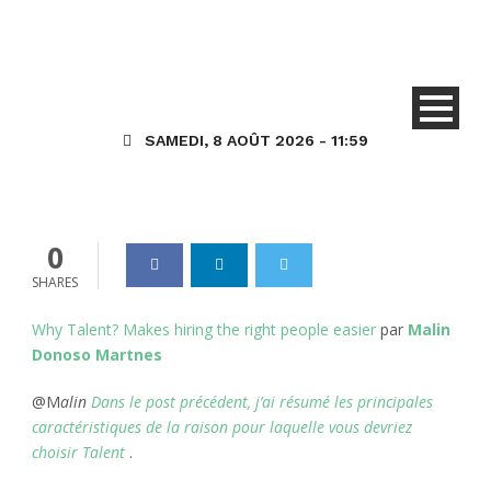
Pourquoi Dynamics 365 for
Talent? « Faciliter
l’embauche des bonnes
personnes »
SAMEDI, 8 AOÛT 2026 - 11:59
Dynamics_365
04 Juin 2019
0
0
SHARES
Why Talent? Makes hiring the right people easier
par
Malin
Donoso Martnes
@M
alin
Dans le post précédent, j’ai résumé les principales
caractéristiques de la raison pour laquelle vous devriez
choisir Talent
.