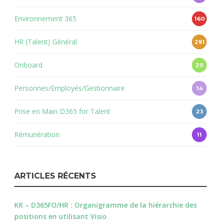
Environnement 365
160
HR (Talent) Général
291
Onboard
20
Personnes/Employés/Gestionnaire
14
Prise en Main D365 for Talent
23
Rémunération
11
ARTICLES RÉCENTS
KR – D365FO/HR : Organigramme de la hiérarchie des
positions en utilisant Visio