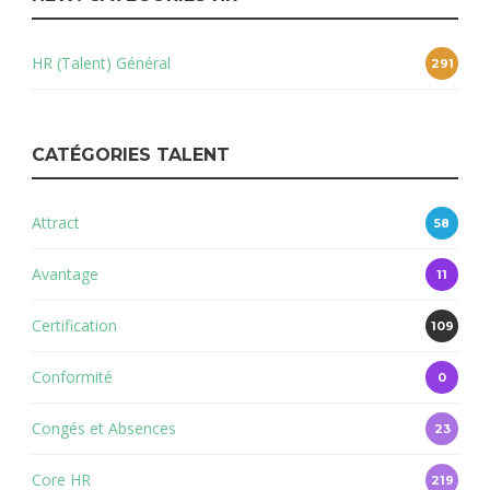
HR (Talent) Général
291
CATÉGORIES TALENT
Attract
58
Avantage
11
Certification
109
Conformité
0
Congés et Absences
23
Core HR
219