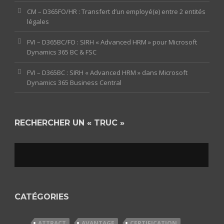
CM – D365FO/HR : Transfert d’un employé(e) entre 2 entités
légales
FVI – D365BC/FO : SIRH « Advanced HRM » pour Microsoft
Dynamics 365 BC & FSC
FVI – D365BC : SIRH « Advanced HRM » dans Microsoft
Dynamics 365 Business Central
RECHERCHER UN « TRUC »
CATÉGORIES
ATTRACT
AVANTAGE
CERTIFICATION