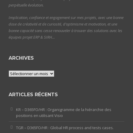
perpétuelle évolution.
Implication, confiance et engagement sur mes projets, avec une bonne
dose de créativité et de curiosité, d’optimisme et motivation, et une
bonne capacité sans cesse renouveler à trouver des solutions avec les
équipes projet ERP & SIRH…
ARCHIVES
Archives
ARTICLES RÉCENTS
KR – D365FO/HR : Organigramme de la hiérarchie des
positions en utilisant Visio
TGR – D365FO/HR : Global HR process and tests cases.