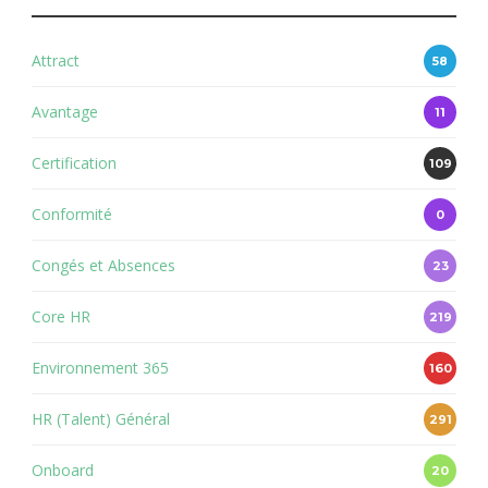
Attract
58
Avantage
11
Certification
109
Conformité
0
Congés et Absences
23
Core HR
219
Environnement 365
160
HR (Talent) Général
291
Onboard
20