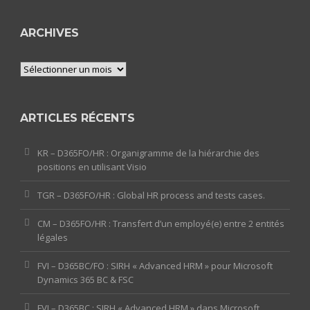
ARCHIVES
Archives
ARTICLES RÉCENTS
KR – D365FO/HR : Organigramme de la hiérarchie des
positions en utilisant Visio
TGR – D365FO/HR : Global HR process and tests cases.
CM – D365FO/HR : Transfert d’un employé(e) entre 2 entités
légales
FVI – D365BC/FO : SIRH « Advanced HRM » pour Microsoft
Dynamics 365 BC & FSC
FVI – D365BC : SIRH « Advanced HRM » dans Microsoft