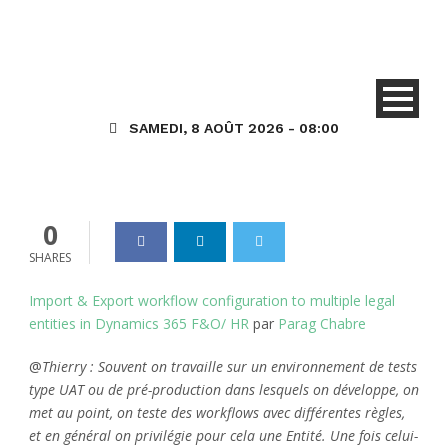
la configuration du flux de
travail (WorkFlow) vers
plusieurs entités juridiques
dans Dynamics 365 F&O / HR
SAMEDI, 8 AOÛT 2026 - 08:00
Dynamics_365
17 Jan 2022
0
0
SHARES
Import & Export workflow configuration to multiple legal
entities in Dynamics 365 F&O/ HR
par
Parag Chabre
@
Thierry : Souvent on travaille sur un environnement de tests
type UAT ou de pré-production dans lesquels on développe, on
met au point, on teste des workflows avec différentes règles,
et en général on privilégie pour cela une Entité. Une fois celui-