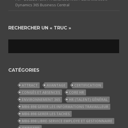
Dynamics 365 Business Central
RECHERCHER UN « TRUC »
CATÉGORIES
ATTRACT
AVANTAGE
CERTIFICATION
CONGÉS ET ABSENCES
CORE HR
ENVIRONNEMENT 365
HR (TALENT) GÉNÉRAL
MB6-898 GERER LES INFORMATIONS TRAVAILLEUR
MB6-898 GERER LES TACHES
MB6-898 LIBRE-SERVICE EMPLOYE ET GESTIONNAIRE