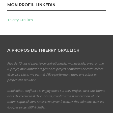
MON PROFIL LINKEDIN
Thierry Graulich
A PROPOS DE THIERRY GRAULICH
Plus de 15 ans d’expérience opérationnelle, managériale, programme
& projet, mon aptitude à gérer des projets complexes orientés métier
et service client, me permet d’être performant dans un secteur en
perpétuelle évolution.
Implication, confiance et engagement sur mes projets, avec une bonne
dose de créativité et de curiosité, d’optimisme et motivation, et une
bonne capacité sans cesse renouveler à trouver des solutions avec les
équipes projet ERP & SIRH…