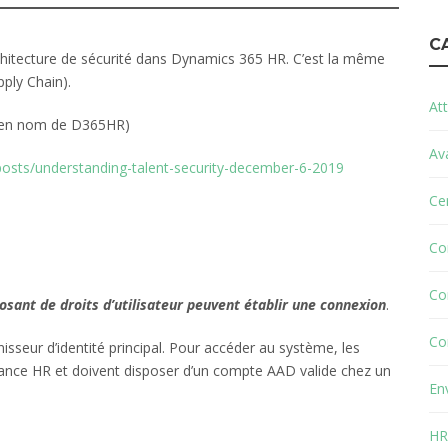
C
chitecture de sécurité dans Dynamics 365 HR. C’est la même
ply Chain).
Att
ancien nom de D365HR)
Av
osts/understanding-talent-security-december-6-2019
Cer
n
Co
Co
posant de droits d’utilisateur peuvent établir une connexion
.
Co
isseur d’identité principal. Pour accéder au système, les
stance HR et doivent disposer d’un compte AAD valide chez un
En
HR