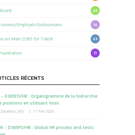
board
20
rsonnes/Employés/Gestionnaire
14
ise en Main D365 for Talent
23
munération
11
RTICLES RÉCENTS
 – D365FO/HR : Organigramme de la hiérarchie
s positions en utilisant Visio
Dynamics_365
11 Fév 2026
R – D365FO/HR : Global HR process and tests
ses.