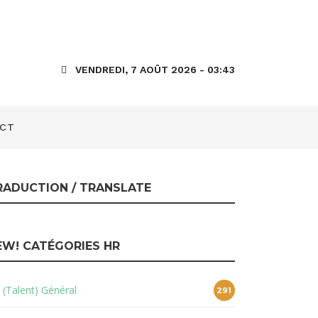
s et de la
VENDREDI, 7 AOÛT 2026 - 03:43
CT
RADUCTION / TRANSLATE
EW! CATÉGORIES HR
 (Talent) Général
291