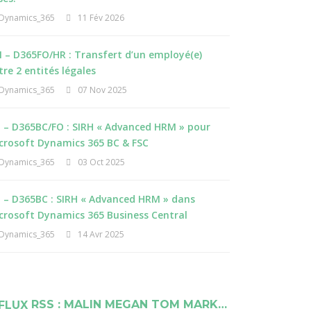
Dynamics_365
11 Fév 2026
 – D365FO/HR : Transfert d’un employé(e)
tre 2 entités légales
Dynamics_365
07 Nov 2025
I – D365BC/FO : SIRH « Advanced HRM » pour
crosoft Dynamics 365 BC & FSC
Dynamics_365
03 Oct 2025
I – D365BC : SIRH « Advanced HRM » dans
crosoft Dynamics 365 Business Central
Dynamics_365
14 Avr 2025
RSS : MALIN MEGAN TOM MARK…