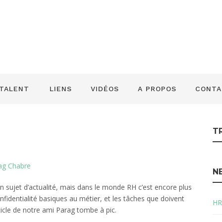
 Gestion des droit
 TALENT
LIENS
VIDÉOS
A PROPOS
CONTA
T
ag Chabre
N
n sujet d’actualité, mais dans le monde RH c’est encore plus
nfidentialité basiques au métier, et les tâches que doivent
HR
ticle de notre ami Parag tombe à pic.