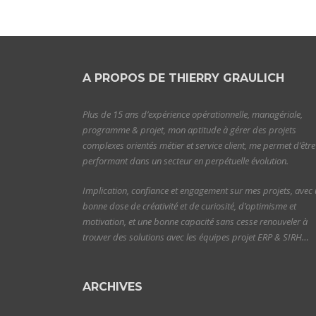
A PROPOS DE THIERRY GRAULICH
Plus de 15 ans d’expérience opérationnelle, managériale,
programme & projet, mon aptitude à gérer des projets
complexes orientés métier et service client, me permet d’être
performant dans un secteur en perpétuelle évolution.
Implication, confiance et engagement sur mes projets, avec
bonne dose de créativité et de curiosité, d’optimisme et
motivation, et une bonne capacité sans cesse renouveler à
trouver des solutions avec les équipes projet ERP & SIRH…
ARCHIVES