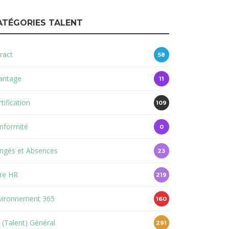
ATÉGORIES TALENT
ract
58
antage
11
tification
109
nformité
0
ngés et Absences
23
re HR
219
vironnement 365
160
 (Talent) Général
291