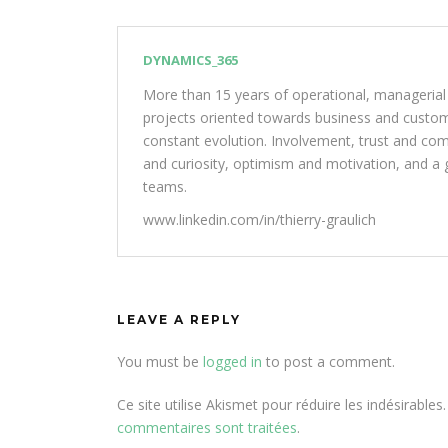
DYNAMICS_365
More than 15 years of operational, managerial
projects oriented towards business and customer
constant evolution. Involvement, trust and com
and curiosity, optimism and motivation, and a g
teams.
www.linkedin.com/in/thierry-graulich
LEAVE A REPLY
You must be
logged in
to post a comment.
Ce site utilise Akismet pour réduire les indésirables
commentaires sont traitées
.