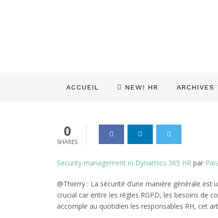
PC – D365HR :
sécurité
Dynamics_365
05 Avr 2021
0
ACCUEIL
NEW! HR
ARCHIVES
0
SHARES
Security management in Dynamics 365 HR
par
Par
@Thierry : La sécurité d’une manière générale est u
crucial car entre les règles RGPD, les besoins de co
accomplir au quotidien les responsables RH, cet ar