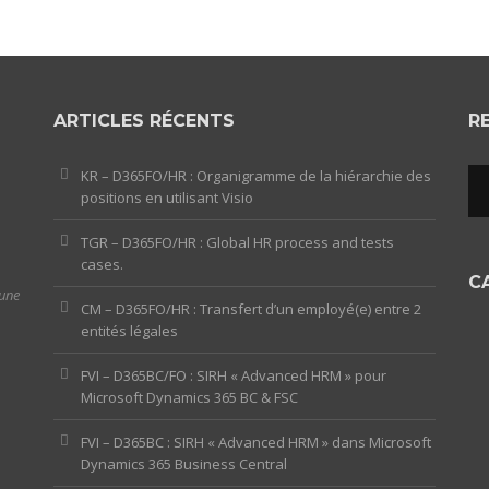
ARTICLES RÉCENTS
R
KR – D365FO/HR : Organigramme de la hiérarchie des
positions en utilisant Visio
TGR – D365FO/HR : Global HR process and tests
cases.
C
 une
CM – D365FO/HR : Transfert d’un employé(e) entre 2
entités légales
FVI – D365BC/FO : SIRH « Advanced HRM » pour
Microsoft Dynamics 365 BC & FSC
FVI – D365BC : SIRH « Advanced HRM » dans Microsoft
Dynamics 365 Business Central