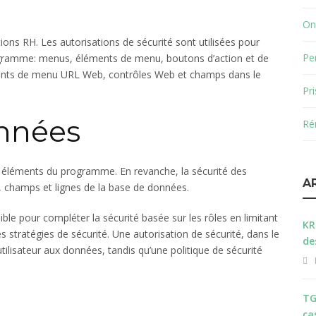
On
tions RH. Les autorisations de sécurité sont utilisées pour
Pe
rogramme: menus, éléments de menu, boutons d’action et de
ents de menu URL Web, contrôles Web et champs dans le
Pr
onnées
Ré
ux éléments du programme. En revanche, la sécurité des
A
s, champs et lignes de la base de données.
ible pour compléter la sécurité basée sur les rôles en limitant
KR
s stratégies de sécurité. Une autorisation de sécurité, dans le
de
utilisateur aux données, tandis qu’une politique de sécurité
TG
ca