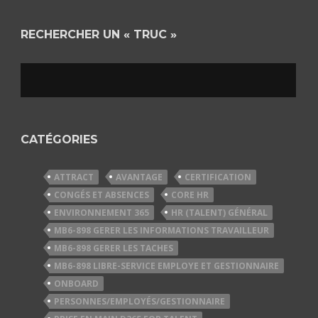
RECHERCHER UN « TRUC »
CATÉGORIES
ATTRACT
AVANTAGE
CERTIFICATION
CONGÉS ET ABSENCES
CORE HR
ENVIRONNEMENT 365
HR (TALENT) GÉNÉRAL
MB6-898 GERER LES INFORMATIONS TRAVAILLEUR
MB6-898 GERER LES TACHES
MB6-898 LIBRE-SERVICE EMPLOYE ET GESTIONNAIRE
ONBOARD
PERSONNES/EMPLOYÉS/GESTIONNAIRE