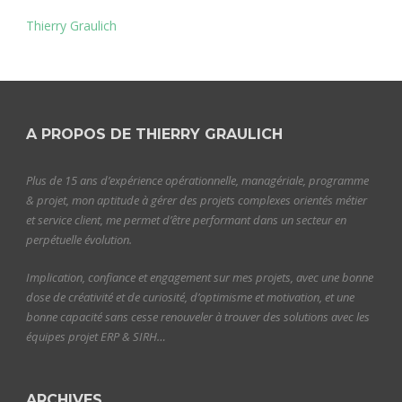
Thierry Graulich
A PROPOS DE THIERRY GRAULICH
Plus de 15 ans d’expérience opérationnelle, managériale, programme
& projet, mon aptitude à gérer des projets complexes orientés métier
et service client, me permet d’être performant dans un secteur en
perpétuelle évolution.
Implication, confiance et engagement sur mes projets, avec une bonne
dose de créativité et de curiosité, d’optimisme et motivation, et une
bonne capacité sans cesse renouveler à trouver des solutions avec les
équipes projet ERP & SIRH…
ARCHIVES