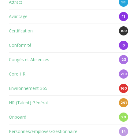
Attract
58
Avantage
11
Certification
109
Conformité
0
Congés et Absences
23
Core HR
219
Environnement 365
160
HR (Talent) Général
291
Onboard
20
Personnes/Employés/Gestionnaire
14