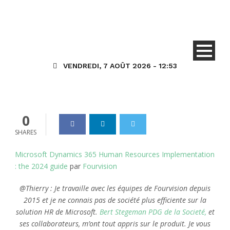
œuvre des ressources
humaines de Microsoft
Dynamics 365 – le guide
2024
VENDREDI, 7 AOÛT 2026 - 12:53
Dynamics_365
01 Fév 2024
0
0
SHARES
Microsoft Dynamics 365 Human Resources Implementation
: the 2024 guide
par
Fourvision
@Thierry : Je travaille avec les équipes de Fourvision depuis
2015 et je ne connais pas de société plus efficiente sur la
solution HR de Microsoft.
Bert Stegeman PDG de la Societé,
et
ses collaborateurs, m’ont tout appris sur le produit. Je vous