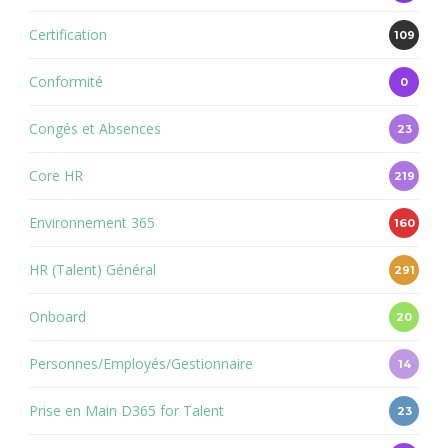
Certification
109
Conformité
0
Congés et Absences
23
Core HR
219
Environnement 365
160
HR (Talent) Général
291
Onboard
20
Personnes/Employés/Gestionnaire
14
Prise en Main D365 for Talent
23