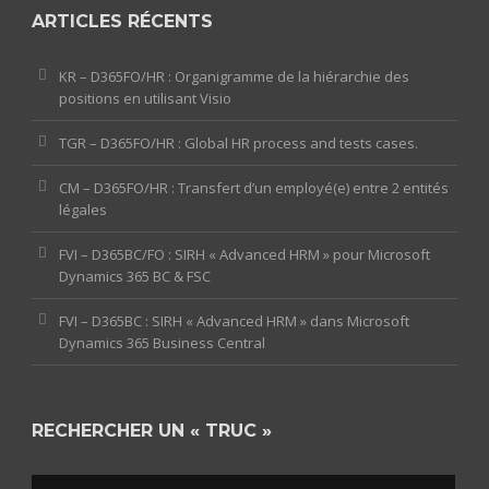
ARTICLES RÉCENTS
KR – D365FO/HR : Organigramme de la hiérarchie des
positions en utilisant Visio
TGR – D365FO/HR : Global HR process and tests cases.
CM – D365FO/HR : Transfert d’un employé(e) entre 2 entités
légales
FVI – D365BC/FO : SIRH « Advanced HRM » pour Microsoft
Dynamics 365 BC & FSC
FVI – D365BC : SIRH « Advanced HRM » dans Microsoft
Dynamics 365 Business Central
RECHERCHER UN « TRUC »