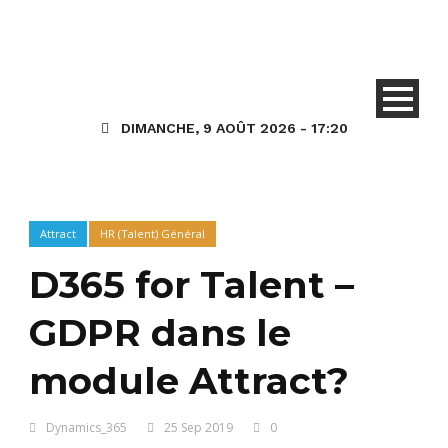
DIMANCHE, 9 AOÛT 2026 - 17:20
Attract
HR (Talent) Général
D365 for Talent –
GDPR dans le
module Attract?
Dynamics_365
25 Sep 2019
0