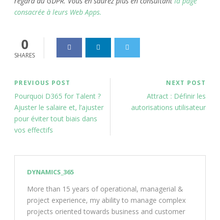
regard du GDPR. Vous en saurez plus en consultant
la page
consacrée à leurs Web Apps.
0
SHARES
PREVIOUS POST
NEXT POST
Pourquoi D365 for Talent ?
Attract : Définir les
Ajuster le salaire et, l’ajuster
autorisations utilisateur
pour éviter tout biais dans
vos effectifs
DYNAMICS_365
More than 15 years of operational, managerial &
project experience, my ability to manage complex
projects oriented towards business and customer