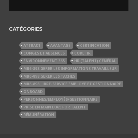
CATÉGORIES
ATTRACT
AVANTAGE
CERTIFICATION
CONGÉS ET ABSENCES
CORE HR
ENVIRONNEMENT 365
HR (TALENT) GÉNÉRAL
MB6-898 GERER LES INFORMATIONS TRAVAILLEUR
MB6-898 GERER LES TACHES
MB6-898 LIBRE-SERVICE EMPLOYE ET GESTIONNAIRE
ONBOARD
PERSONNES/EMPLOYÉS/GESTIONNAIRE
PRISE EN MAIN D365 FOR TALENT
RÉMUNÉRATION