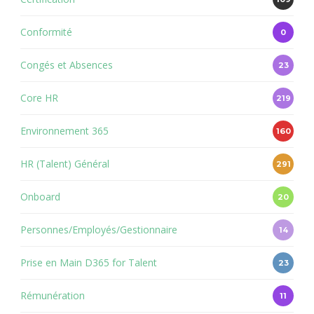
Conformité
0
Congés et Absences
23
Core HR
219
Environnement 365
160
HR (Talent) Général
291
Onboard
20
Personnes/Employés/Gestionnaire
14
Prise en Main D365 for Talent
23
Rémunération
11