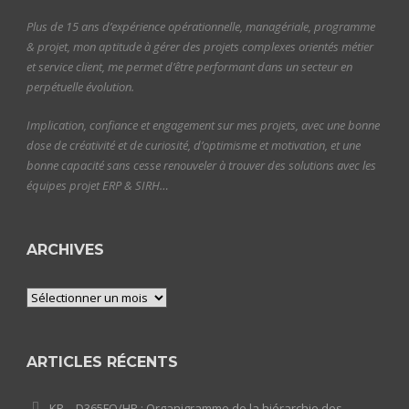
Plus de 15 ans d’expérience opérationnelle, managériale, programme
& projet, mon aptitude à gérer des projets complexes orientés métier
et service client, me permet d’être performant dans un secteur en
perpétuelle évolution.
Implication, confiance et engagement sur mes projets, avec une bonne
dose de créativité et de curiosité, d’optimisme et motivation, et une
bonne capacité sans cesse renouveler à trouver des solutions avec les
équipes projet ERP & SIRH…
ARCHIVES
Archives
ARTICLES RÉCENTS
KR – D365FO/HR : Organigramme de la hiérarchie des