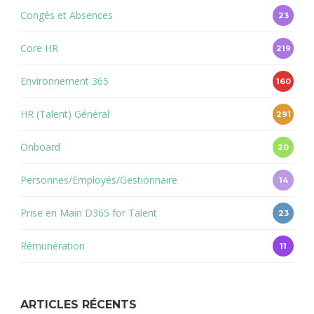
Congés et Absences
23
Core HR
219
Environnement 365
160
HR (Talent) Général
291
Onboard
20
Personnes/Employés/Gestionnaire
14
Prise en Main D365 for Talent
23
Rémunération
11
ARTICLES RÉCENTS