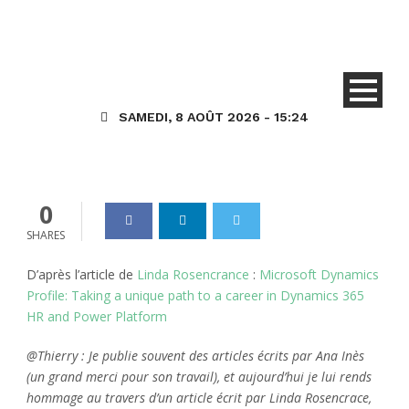
Environnement 365
Ana Inès Urrutia, tout
simplement
SAMEDI, 8 AOÛT 2026 - 15:24
Dynamics_365
14 Mai 2021
0
0
SHARES
D’après l’article de
Linda Rosencrance
:
Microsoft Dynamics
Profile: Taking a unique path to a career in Dynamics 365
HR and Power Platform
@Thierry : Je publie souvent des articles écrits par Ana Inès
(un grand merci pour son travail), et aujourd’hui je lui rends
hommage au travers d’un article écrit par Linda Rosencrace,