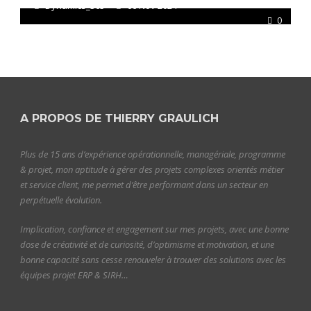
Dynamics_365
06 Nov 2024
0
A PROPOS DE THIERRY GRAULICH
Plus de 15 ans d’expérience opérationnelle, managériale, programme
& projet, mon aptitude à gérer des projets complexes orientés métier
et service client, me permet d’être performant dans un secteur en
perpétuelle évolution.
Implication, confiance et engagement sur mes projets, avec une bonne
dose de créativité et de curiosité, d’optimisme et motivation, et une
bonne capacité sans cesse renouveler à trouver des solutions avec les
équipes projet ERP & SIRH…