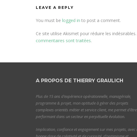
LEAVE A REPLY
You must be
logged in
to post a comment.
Ce site utilise Akismet pour réduire les indésirables
commentaires sont traitées
.
A PROPOS DE THIERRY GRAULICH
Plus de 15 ans d’expérience opérationnelle, managériale,
programme & projet, mon aptitude à gérer des projets
complexes orientés métier et service client, me permet d’être
performant dans un secteur en perpétuelle évolution.
Implication, confiance et engagement sur mes projets, avec
bonne dose de créativité et de curiosité, d’optimisme et