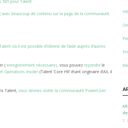
 365 pour Talent.
HR
g avec beaucoup de contenu sur la page de la communauté.
On
Pe
ent où il est possible d’obtenir de l’aide auprès d’autres
Pr
er (
enregistrement nécessaire),
vous pouvez
rejoindre
le
Ré
t Operations Insider
(Talent ‘Core HR’ étant originaire d’AX, il
A
ans Talent,
vous devriez visiter la communauté PowerUser.
KR
de