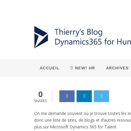
Environnement 365
HR (Talent) Général
Ressources e
Talent et où
Dynamics_365
06 Sep 2019
0
ACCUEIL
NEW! HR
ARCHIVES
0
SHARES
On me demande souvent où je trouve toutes les inf
donc une liste de sites, de blogs et d’autres ressou
plus sur Microsoft Dynamics 365 for Talent.