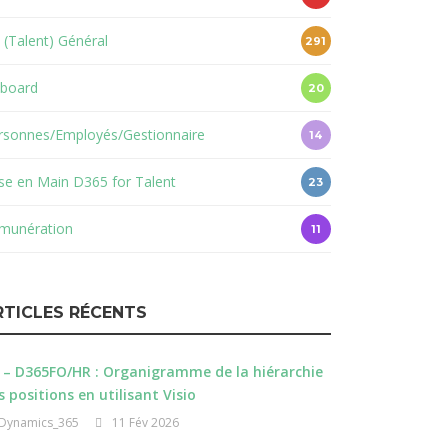
 (Talent) Général
291
board
20
rsonnes/Employés/Gestionnaire
14
ise en Main D365 for Talent
23
munération
11
RTICLES RÉCENTS
 – D365FO/HR : Organigramme de la hiérarchie
s positions en utilisant Visio
Dynamics_365
11 Fév 2026