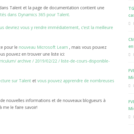
ans Talent et la page de documentation contient une
TG
és dans Dynamics 365 pour Talent.
ca
s devriez vous y rendre immédiatement, c’est la meilleure
CM
en
te pour le
nouveau Microsoft Learn
, mais vous pouvez
us pouvez en trouver une liste ici:
culum/ archive / 2019/02/22 / liste-de-cours-disponible-
FV
Mi
ecture sur Talent
et
vous pouvez apprendre de nombreuses
ve de nouvelles informations et de nouveaux blogueurs à
FV
à me le faire savoir!
Mi