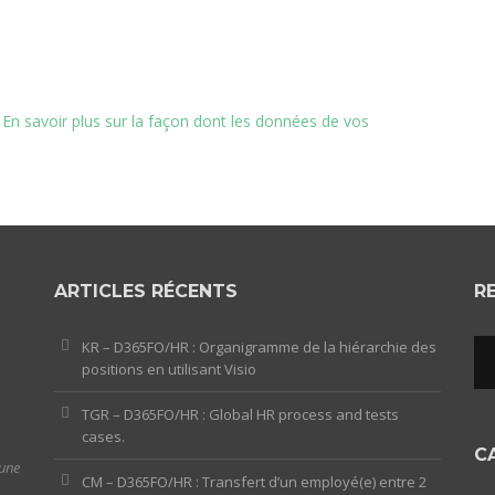
.
En savoir plus sur la façon dont les données de vos
ARTICLES RÉCENTS
R
KR – D365FO/HR : Organigramme de la hiérarchie des
positions en utilisant Visio
TGR – D365FO/HR : Global HR process and tests
cases.
C
 une
CM – D365FO/HR : Transfert d’un employé(e) entre 2