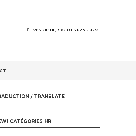
ur D365 for
VENDREDI, 7 AOÛT 2026 - 07:31
rouver
CT
RADUCTION / TRANSLATE
EW! CATÉGORIES HR