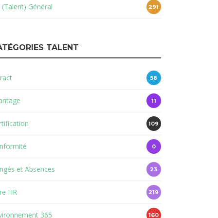
 (Talent) Général
291
ATÉGORIES TALENT
ract
58
antage
11
tification
109
nformité
0
ngés et Absences
23
re HR
219
vironnement 365
160