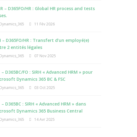
R – D365FO/HR : Global HR process and tests
ses.
Dynamics_365
11 Fév 2026
 – D365FO/HR : Transfert d’un employé(e)
tre 2 entités légales
Dynamics_365
07 Nov 2025
I – D365BC/FO : SIRH « Advanced HRM » pour
crosoft Dynamics 365 BC & FSC
Dynamics_365
03 Oct 2025
I – D365BC : SIRH « Advanced HRM » dans
crosoft Dynamics 365 Business Central
Dynamics_365
14 Avr 2025