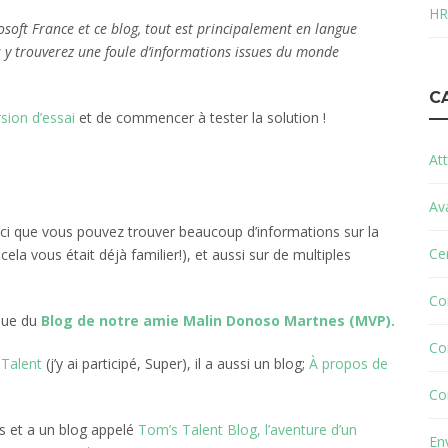
HR
rosoft France et ce blog, tout est principalement en langue
s y trouverez une foule d’informations issues du monde
C
sion d’essai
et de commencer à tester la solution !
Att
Av
ici que vous pouvez trouver beaucoup d’informations sur la
Cer
ela vous était déjà familier!), et aussi sur de multiples
Co
ssue du
Blog de notre amie Malin Donoso Martnes (MVP).
Co
Talent
(j’y ai participé, Super), il a aussi un blog;
À propos de
Co
s et a un blog appelé
Tom’s Talent Blog, l’aventure d’un
En