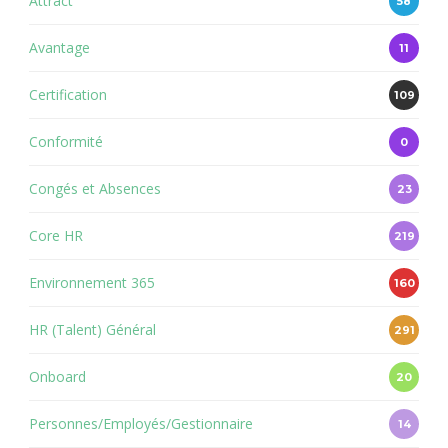
Attract
58
Avantage
11
Certification
109
Conformité
0
Congés et Absences
23
Core HR
219
Environnement 365
160
HR (Talent) Général
291
Onboard
20
Personnes/Employés/Gestionnaire
14