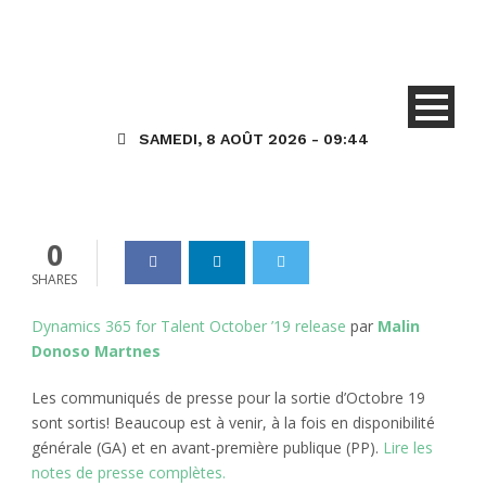
Attract
HR (Talent) Général
Publication Octobre 2019 de
Dynamics 365 for Talent
SAMEDI, 8 AOÛT 2026 - 09:44
Dynamics_365
11 Juin 2019
0
0
SHARES
Dynamics 365 for Talent October ’19 release
par
Malin
Donoso Martnes
Les communiqués de presse pour la sortie d’Octobre 19
sont sortis! Beaucoup est à venir, à la fois en disponibilité
générale (GA) et en avant-première publique (PP).
Lire les
notes de presse complètes.