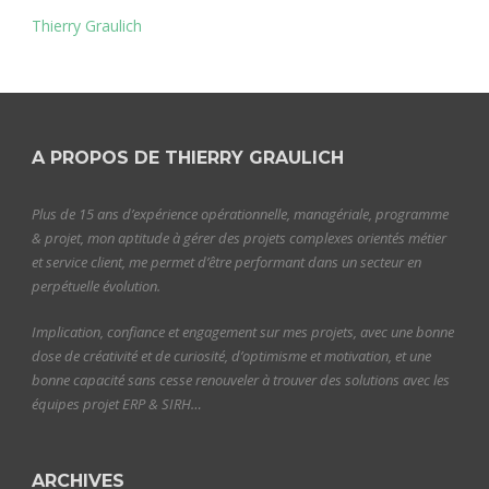
Thierry Graulich
A PROPOS DE THIERRY GRAULICH
Plus de 15 ans d’expérience opérationnelle, managériale, programme
& projet, mon aptitude à gérer des projets complexes orientés métier
et service client, me permet d’être performant dans un secteur en
perpétuelle évolution.
Implication, confiance et engagement sur mes projets, avec une bonne
dose de créativité et de curiosité, d’optimisme et motivation, et une
bonne capacité sans cesse renouveler à trouver des solutions avec les
équipes projet ERP & SIRH…
ARCHIVES