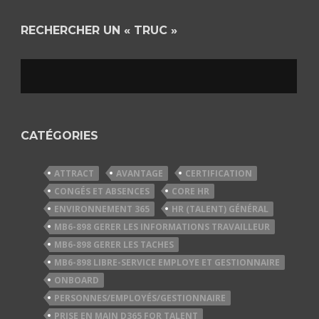
RECHERCHER UN « TRUC »
CATÉGORIES
ATTRACT
AVANTAGE
CERTIFICATION
CONGÉS ET ABSENCES
CORE HR
ENVIRONNEMENT 365
HR (TALENT) GÉNÉRAL
MB6-898 GERER LES INFORMATIONS TRAVAILLEUR
MB6-898 GERER LES TACHES
MB6-898 LIBRE-SERVICE EMPLOYE ET GESTIONNAIRE
ONBOARD
PERSONNES/EMPLOYÉS/GESTIONNAIRE
PRISE EN MAIN D365 FOR TALENT