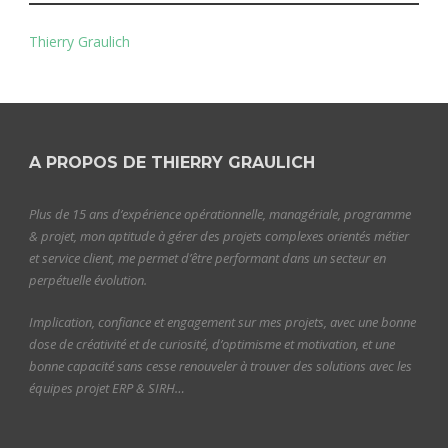
Thierry Graulich
A PROPOS DE THIERRY GRAULICH
Plus de 15 ans d’expérience opérationnelle, managériale, programme
& projet, mon aptitude à gérer des projets complexes orientés métier
et service client, me permet d’être performant dans un secteur en
perpétuelle évolution.
Implication, confiance et engagement sur mes projets, avec une bonne
dose de créativité et de curiosité, d’optimisme et motivation, et une
bonne capacité sans cesse renouveler à trouver des solutions avec les
équipes projet ERP & SIRH…