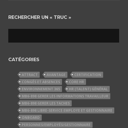
RECHERCHER UN « TRUC »
CATÉGORIES
ATTRACT
AVANTAGE
CERTIFICATION
CONGÉS ET ABSENCES
CORE HR
ENVIRONNEMENT 365
HR (TALENT) GÉNÉRAL
MB6-898 GERER LES INFORMATIONS TRAVAILLEUR
MB6-898 GERER LES TACHES
MB6-898 LIBRE-SERVICE EMPLOYE ET GESTIONNAIRE
ONBOARD
PERSONNES/EMPLOYÉS/GESTIONNAIRE