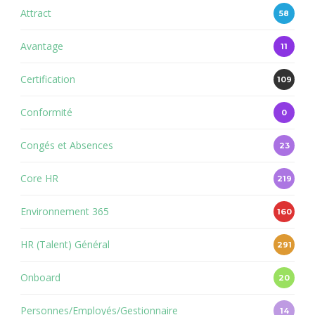
Attract
58
Avantage
11
Certification
109
Conformité
0
Congés et Absences
23
Core HR
219
Environnement 365
160
HR (Talent) Général
291
Onboard
20
Personnes/Employés/Gestionnaire
14