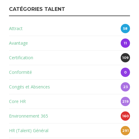
CATÉGORIES TALENT
Attract
58
Avantage
11
Certification
109
Conformité
0
Congés et Absences
23
Core HR
219
Environnement 365
160
HR (Talent) Général
291