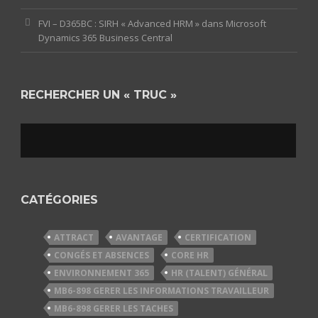
FVI – D365BC : SIRH « Advanced HRM » dans Microsoft
Dynamics 365 Business Central
RECHERCHER UN « TRUC »
CATÉGORIES
ATTRACT
AVANTAGE
CERTIFICATION
CONGÉS ET ABSENCES
CORE HR
ENVIRONNEMENT 365
HR (TALENT) GÉNÉRAL
MB6-898 GERER LES INFORMATIONS TRAVAILLEUR
MB6-898 GERER LES TACHES