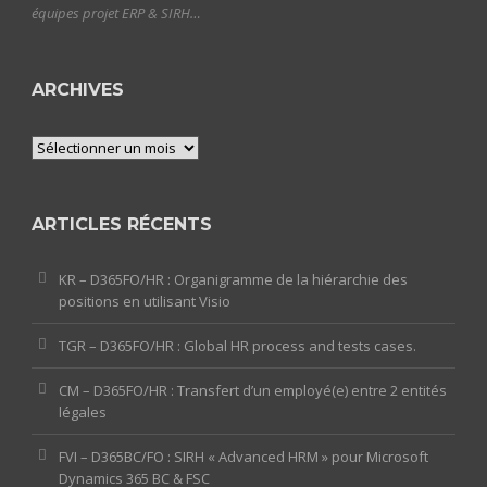
équipes projet ERP & SIRH…
ARCHIVES
Archives
ARTICLES RÉCENTS
KR – D365FO/HR : Organigramme de la hiérarchie des
positions en utilisant Visio
TGR – D365FO/HR : Global HR process and tests cases.
CM – D365FO/HR : Transfert d’un employé(e) entre 2 entités
légales
FVI – D365BC/FO : SIRH « Advanced HRM » pour Microsoft
Dynamics 365 BC & FSC