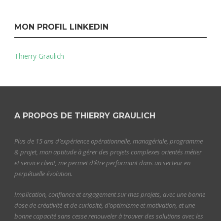
MON PROFIL LINKEDIN
Thierry Graulich
A PROPOS DE THIERRY GRAULICH
Plus de 15 ans d’expérience opérationnelle, managériale, programme
& projet, mon aptitude à gérer des projets complexes orientés métier
et service client, me permet d’être performant dans un secteur en
perpétuelle évolution.
Implication, confiance et engagement sur mes projets, avec une bonne
dose de créativité et de curiosité, d’optimisme et motivation, et une
bonne capacité sans cesse renouveler à trouver des solutions avec les