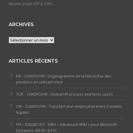
équipes projet ERP & SIRH…
ARCHIVES
Archives
ARTICLES RÉCENTS
KR – D365FO/HR : Organigramme de la hiérarchie des
positions en utilisant Visio
TGR – D365FO/HR : Global HR process and tests cases.
CM – D365FO/HR : Transfert d’un employé(e) entre 2 entités
légales
FVI – D365BC/FO : SIRH « Advanced HRM » pour Microsoft
Dynamics 365 BC & FSC