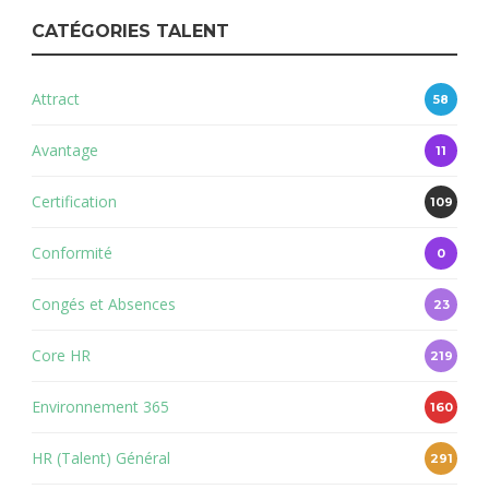
CATÉGORIES TALENT
Attract
58
Avantage
11
Certification
109
Conformité
0
Congés et Absences
23
Core HR
219
Environnement 365
160
HR (Talent) Général
291