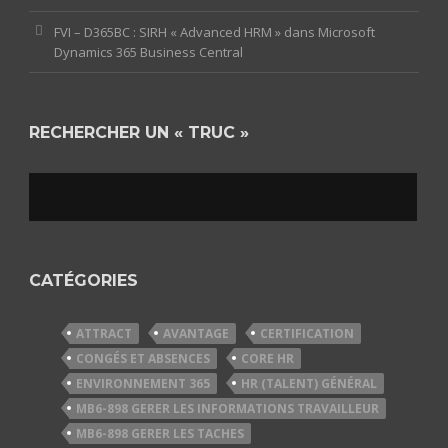
FVI – D365BC : SIRH « Advanced HRM » dans Microsoft
Dynamics 365 Business Central
RECHERCHER UN « TRUC »
CATÉGORIES
ATTRACT
AVANTAGE
CERTIFICATION
CONGÉS ET ABSENCES
CORE HR
ENVIRONNEMENT 365
HR (TALENT) GÉNÉRAL
MB6-898 GERER LES INFORMATIONS TRAVAILLEUR
MB6-898 GERER LES TACHES