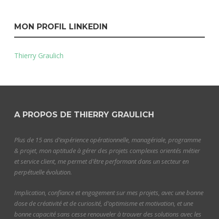
MON PROFIL LINKEDIN
Thierry Graulich
A PROPOS DE THIERRY GRAULICH
Plus de 15 ans d’expérience opérationnelle, managériale, programme
& projet, mon aptitude à gérer des projets complexes orientés métier
et service client, me permet d’être performant dans un secteur en
perpétuelle évolution.
Implication, confiance et engagement sur mes projets, avec une bonne
dose de créativité et de curiosité, d’optimisme et motivation, et une
bonne capacité sans cesse renouveler à trouver des solutions avec les