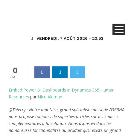
NA – Incorporer des tableaux
de bord Power BI dans
Dynamics 365 HR
VENDREDI, 7 AOÛT 2026 - 23:53
Dynamics_365
23 Oct 2020
0
0
SHARES
Embed Power BI Dashboards in Dynamics 365 Human
Resources
par
Nicu Aleman
@Thierry : Notre ami Nicu, grand spécialiste aussi de D365HR
nous propose toujours de superbes articles sur les « plus »
complémentaires à la solution. Nous avons vu dans les
nombreuses fonctionnalités du produit qu’il existe un grand