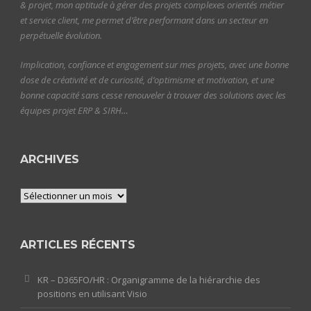
& projet, mon aptitude à gérer des projets complexes orientés métier
et service client, me permet d’être performant dans un secteur en
perpétuelle évolution.
Implication, confiance et engagement sur mes projets, avec une bonne
dose de créativité et de curiosité, d’optimisme et motivation, et une
bonne capacité sans cesse renouveler à trouver des solutions avec les
équipes projet ERP & SIRH…
ARCHIVES
Archives
ARTICLES RÉCENTS
KR – D365FO/HR : Organigramme de la hiérarchie des
positions en utilisant Visio