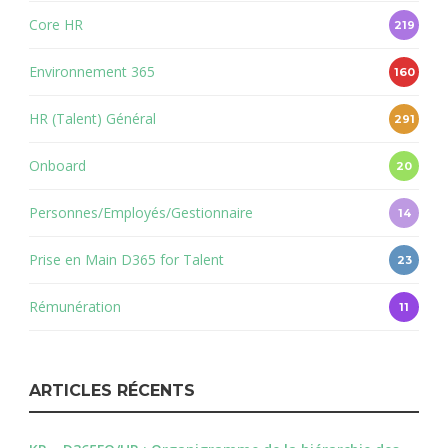
Core HR
219
Environnement 365
160
HR (Talent) Général
291
Onboard
20
Personnes/Employés/Gestionnaire
14
Prise en Main D365 for Talent
23
Rémunération
11
ARTICLES RÉCENTS