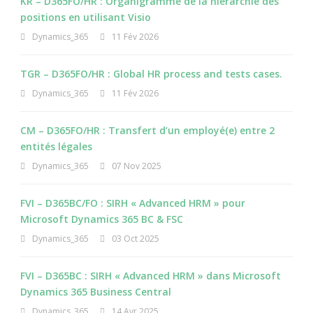
KR – D365FO/HR : Organigramme de la hiérarchie des
positions en utilisant Visio
Dynamics_365
11 Fév 2026
TGR – D365FO/HR : Global HR process and tests cases.
Dynamics_365
11 Fév 2026
CM – D365FO/HR : Transfert d’un employé(e) entre 2
entités légales
Dynamics_365
07 Nov 2025
FVI – D365BC/FO : SIRH « Advanced HRM » pour
Microsoft Dynamics 365 BC & FSC
Dynamics_365
03 Oct 2025
FVI – D365BC : SIRH « Advanced HRM » dans Microsoft
Dynamics 365 Business Central
Dynamics_365
14 Avr 2025