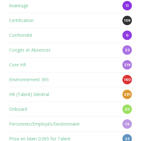
Avantage
11
Certification
109
Conformité
0
Congés et Absences
23
Core HR
219
Environnement 365
160
HR (Talent) Général
291
Onboard
20
Personnes/Employés/Gestionnaire
14
Prise en Main D365 for Talent
23