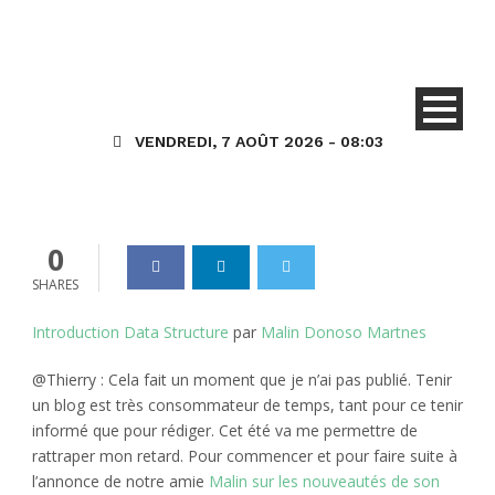
MDM – D365HR –
Introduction : Structure des
données –> Job, Position,
Worker
VENDREDI, 7 AOÛT 2026 - 08:03
Dynamics_365
05 Juil 2021
0
0
SHARES
Introduction Data Structure
par
Malin Donoso Martnes
@Thierry : Cela fait un moment que je n’ai pas publié. Tenir
un blog est très consommateur de temps, tant pour ce tenir
informé que pour rédiger. Cet été va me permettre de
rattraper mon retard. Pour commencer et pour faire suite à
l’annonce de notre amie
Malin sur les nouveautés de son