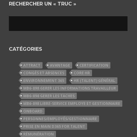
RECHERCHER UN « TRUC »
CATÉGORIES
ATTRACT
AVANTAGE
CERTIFICATION
CONGÉS ET ABSENCES
CORE HR
ENVIRONNEMENT 365
HR (TALENT) GÉNÉRAL
MB6-898 GERER LES INFORMATIONS TRAVAILLEUR
MB6-898 GERER LES TACHES
MB6-898 LIBRE-SERVICE EMPLOYE ET GESTIONNAIRE
ONBOARD
PERSONNES/EMPLOYÉS/GESTIONNAIRE
PRISE EN MAIN D365 FOR TALENT
RÉMUNÉRATION