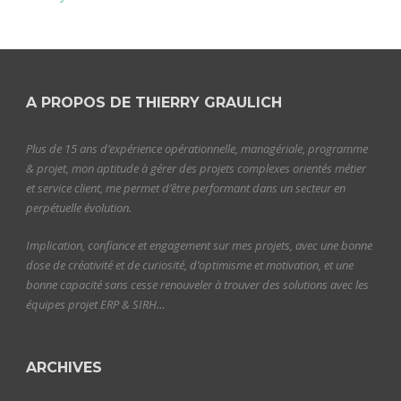
A PROPOS DE THIERRY GRAULICH
Plus de 15 ans d’expérience opérationnelle, managériale, programme
& projet, mon aptitude à gérer des projets complexes orientés métier
et service client, me permet d’être performant dans un secteur en
perpétuelle évolution.
Implication, confiance et engagement sur mes projets, avec une bonne
dose de créativité et de curiosité, d’optimisme et motivation, et une
bonne capacité sans cesse renouveler à trouver des solutions avec les
équipes projet ERP & SIRH…
ARCHIVES