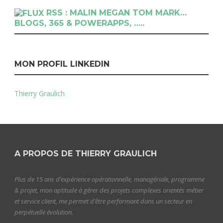
RSS : MALIN MEGAN TOM MARK…
BLOGS, 365 & POWERAPPS, …..
MON PROFIL LINKEDIN
Thierry Graulich
A PROPOS DE THIERRY GRAULICH
Plus de 15 ans d’expérience opérationnelle, managériale, programme
& projet, mon aptitude à gérer des projets complexes orientés métier
et service client, me permet d’être performant dans un secteur en
perpétuelle évolution.