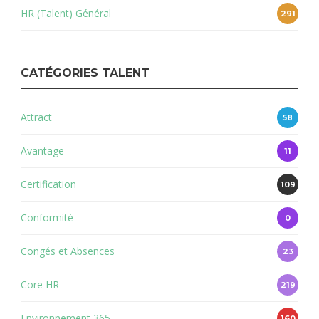
HR (Talent) Général
291
CATÉGORIES TALENT
Attract
58
Avantage
11
Certification
109
Conformité
0
Congés et Absences
23
Core HR
219
Environnement 365
160