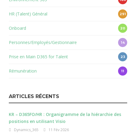
HR (Talent) Général
291
Onboard
20
Personnes/Employés/Gestionnaire
14
Prise en Main D365 for Talent
23
Rémunération
11
ARTICLES RÉCENTS
KR – D365FO/HR : Organigramme de la hiérarchie des
positions en utilisant Visio
Dynamics_365
11 Fév 2026