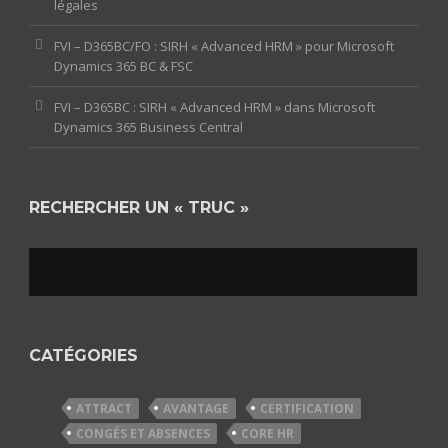
légales
FVI – D365BC/FO : SIRH « Advanced HRM » pour Microsoft
Dynamics 365 BC & FSC
FVI – D365BC : SIRH « Advanced HRM » dans Microsoft
Dynamics 365 Business Central
RECHERCHER UN « TRUC »
CATÉGORIES
ATTRACT
AVANTAGE
CERTIFICATION
CONGÉS ET ABSENCES
CORE HR