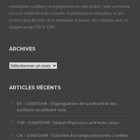
Implication, confiance et engagement sur mes projets, avec une bonne
dose de créativité et de curiosité, d’optimisme et motivation, et une
bonne capacité sans cesse renouveler à trouver des solutions avec les
équipes projet ERP & SIRH…
ARCHIVES
Archives
ARTICLES RÉCENTS
KR – D365FO/HR : Organigramme de la hiérarchie des
positions en utilisant Visio
TGR – D365FO/HR : Global HR process and tests cases.
CM – D365FO/HR : Transfert d’un employé(e) entre 2 entités