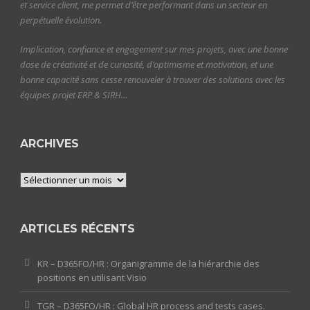
et service client, me permet d’être performant dans un secteur en
perpétuelle évolution.
Implication, confiance et engagement sur mes projets, avec une bonne
dose de créativité et de curiosité, d’optimisme et motivation, et une
bonne capacité sans cesse renouveler à trouver des solutions avec les
équipes projet ERP & SIRH…
ARCHIVES
Archives
ARTICLES RÉCENTS
KR – D365FO/HR : Organigramme de la hiérarchie des
positions en utilisant Visio
TGR – D365FO/HR : Global HR process and tests cases.