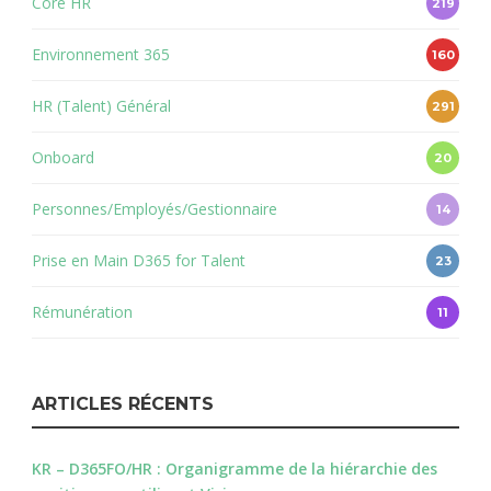
Core HR
219
Environnement 365
160
HR (Talent) Général
291
Onboard
20
Personnes/Employés/Gestionnaire
14
Prise en Main D365 for Talent
23
Rémunération
11
ARTICLES RÉCENTS
KR – D365FO/HR : Organigramme de la hiérarchie des