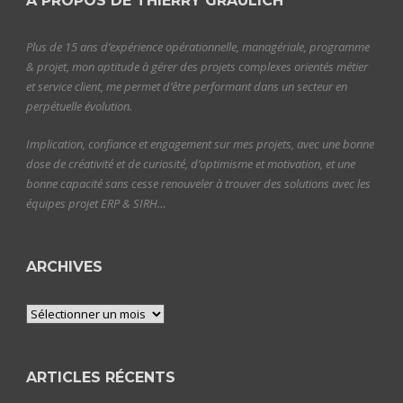
A PROPOS DE THIERRY GRAULICH
Plus de 15 ans d’expérience opérationnelle, managériale, programme
& projet, mon aptitude à gérer des projets complexes orientés métier
et service client, me permet d’être performant dans un secteur en
perpétuelle évolution.
Implication, confiance et engagement sur mes projets, avec une bonne
dose de créativité et de curiosité, d’optimisme et motivation, et une
bonne capacité sans cesse renouveler à trouver des solutions avec les
équipes projet ERP & SIRH…
ARCHIVES
Archives
ARTICLES RÉCENTS