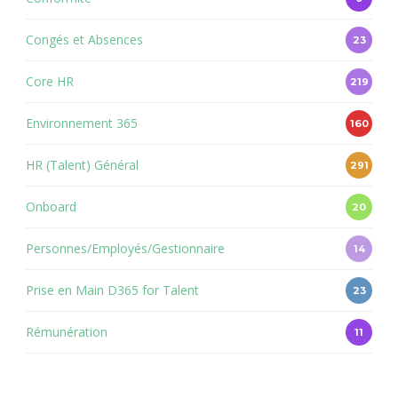
Congés et Absences
23
Core HR
219
Environnement 365
160
HR (Talent) Général
291
Onboard
20
Personnes/Employés/Gestionnaire
14
Prise en Main D365 for Talent
23
Rémunération
11