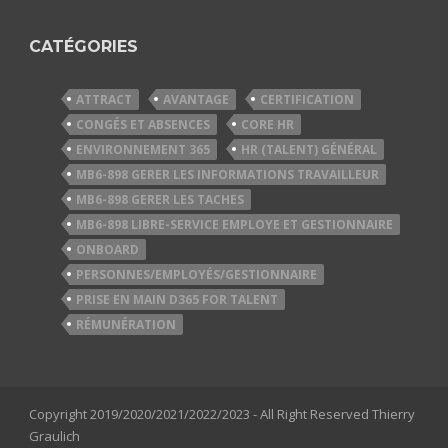
CATÉGORIES
ATTRACT
AVANTAGE
CERTIFICATION
CONGÉS ET ABSENCES
CORE HR
ENVIRONNEMENT 365
HR (TALENT) GÉNÉRAL
MB6-898 GERER LES INFORMATIONS TRAVAILLEUR
MB6-898 GERER LES TACHES
MB6-898 LIBRE-SERVICE EMPLOYE ET GESTIONNAIRE
ONBOARD
PERSONNES/EMPLOYÉS/GESTIONNAIRE
PRISE EN MAIN D365 FOR TALENT
RÉMUNÉRATION
Copyright 2019/2020/2021/2022/2023 - All Right Reserved Thierry
Graulich