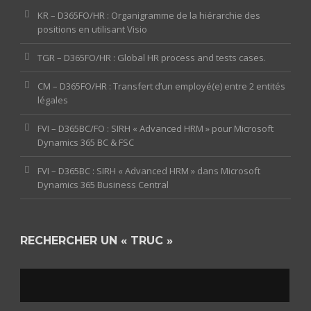
KR – D365FO/HR : Organigramme de la hiérarchie des
positions en utilisant Visio
TGR – D365FO/HR : Global HR process and tests cases.
CM – D365FO/HR : Transfert d’un employé(e) entre 2 entités
légales
FVI – D365BC/FO : SIRH « Advanced HRM » pour Microsoft
Dynamics 365 BC & FSC
FVI – D365BC : SIRH « Advanced HRM » dans Microsoft
Dynamics 365 Business Central
RECHERCHER UN « TRUC »